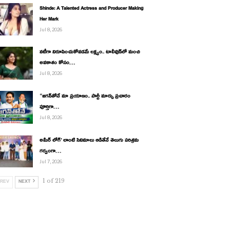
Shinde: A Talented Actress and Producer Making
Her Mark
Jul 8, 2026
నటీగా నిరూపించుకోవడమే లక్ష్యం.. టాలీవుడ్‌లో మంచి
అవకాశం కోసం…
Jul 8, 2026
“జగన్‌తోనే మా ప్రయాణం.. పార్టీ మార్పు ప్రచారం
పూర్తిగా…
Jul 8, 2026
అమీర్ లోగ్’ లాంటి సినిమాలు ఆడితేనే తెలుగు పరిశ్రమ
గర్వంగా…
Jul 7, 2026
1 of 219
REV
NEXT