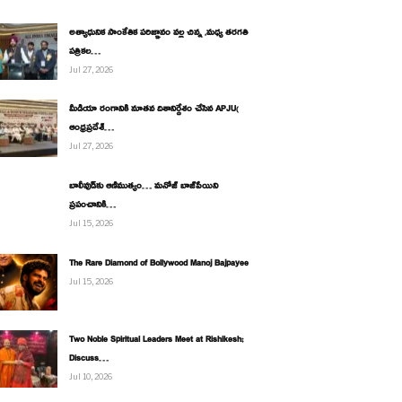
అత్యాధునిక సాంకేతిక పరిజ్ఞానం వల్ల చిన్న ,మధ్య తరగతి
పత్రికల…
Jul 27, 2026
మీడియా రంగానికి నూతన దిశానిర్దేశం చేసిన APJU(
ఆంధ్రప్రదేశ్…
Jul 27, 2026
బాలీవుడ్‌కు ఆణిముత్యం… మనోజ్ బాజ్‌పేయిని
ప్రపంచానికి…
Jul 15, 2026
The Rare Diamond of Bollywood Manoj Bajpayee
Jul 15, 2026
Two Noble Spiritual Leaders Meet at Rishikesh;
Discuss…
Jul 10, 2026