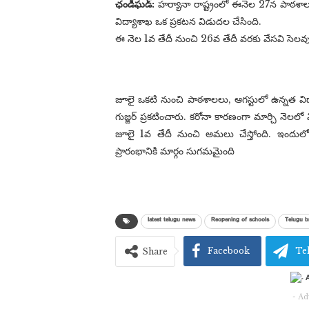
ఛండీఘడ్:
హర్యానా రాష్ట్రంలో ఈనెల 27న పాఠశాలలు
విద్యాశాఖ ఒక ప్రకటన విడుదల చేసింది.
ఈ నెల 1వ తేదీ నుంచి 26వ తేదీ వరకు వేసవి సెల
జూలై ఒకటి నుంచి పాఠశాలలు, ఆగస్టులో ఉన్నత విద్య
గుజ్జర్ ప్రకటించారు. కరోనా కారణంగా మార్చి నెలలో
జూలై 1వ తేదీ నుంచి అమలు చేస్తోంది. ఇందులో వ
ప్రారంభానికి మార్గం సుగమమైంది
latest telugu news
Reopening of schools
Telugu b
Facebook
Te
Share
- Ad