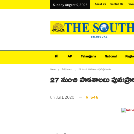
About Us
Contact Us
Priva
Sunday, August 9, 2026
AP
Telangana
National
Regio
Home
Tollywood
27 నుంచి పాఠశాలలు పునఃప్రారంభం
27 నుంచి పాఠశాలలు పునఃప్ర
On
Jul 1, 2020
646