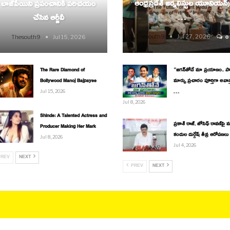
ఆంధ్రప్రదేశ్ జర్నలిస్టుల యూనియన్)
బాజ్‌పేయిని ప్రపంచానికి పరిచయం
…
చేసిన ఆర్జీవీ
Thesouth9
Jul 27, 2026
Thesouth9
Jul 15, 2026
0
The Rare Diamond of
“జగన్‌తోనే మా ప్రయాణం.. పార్
Bollywood Manoj Bajpayee
మార్పు ప్రచారం పూర్తిగా అవాస
…
Jul 15, 2026
Jul 8, 2026
Shinde: A Talented Actress and
ప్రకాశ్ రాజ్, జోసెఫ్ రావణ్‌పై మ
Producer Making Her Mark
కందుల దుర్గేష్ తీవ్ర ఆరోపణలు
Jul 8, 2026
Jul 4, 2026
REV
NEXT
PREV
NEXT