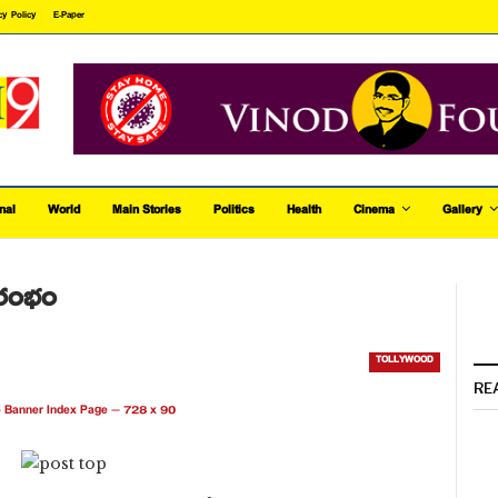
cy Policy
E-Paper
nal
World
Main Stories
Politics
Health
Cinema
Gallery
ారంభం
TOLLYWOOD
RE