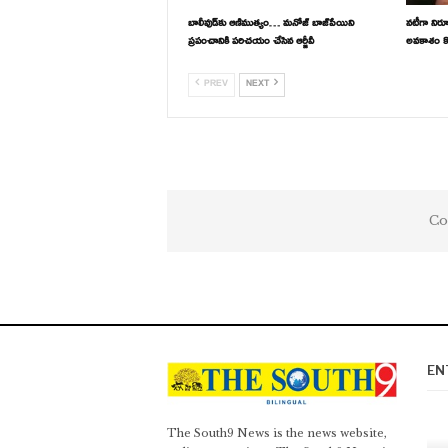
బాలీవుడ్‌కు ఆణిముత్యం… మనోజ్ బాజ్‌పేయిని
నటీగా నిరూ
ప్రపంచానికి పరిచయం చేసిన ఆర్జీవీ
అవకాశం కోస
PREV
NEXT
Co
EN
The South9 News is the news website,