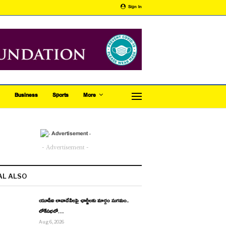
Sign In
Business
Sports
More
- Advertisement -
AL ALSO
యూపీఐ లావాదేవీలపై ఛార్జీలకు మార్గం సుగమం..
లోక్‌సభలో…
Aug 6, 2026