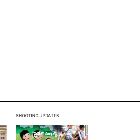
SHOOTING UPDATES
EDUCATION
“ప్రైవేట్ స్కూల్స్… విద్యా