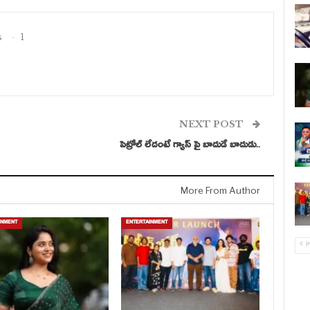
s
1
NEXT POST
పెట్రోల్ లేదంటే గ్యాస్ పై బాదుడే బాదుడు..
More From Author
INMENT
ENTERTAINMENT
P