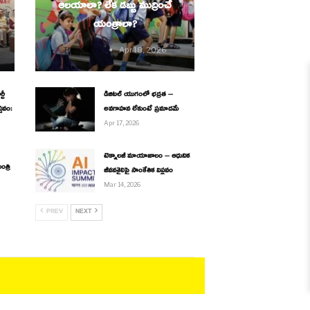
ఆలయాలా? లేక డబ్బు ముద్రించే
యంత్రాలా?
Thesouth9
Apr 18, 2026
టీ
డిజిటల్ యుగంలో భద్రత –
్తవం:
అవగాహన లేకుంటే ప్రమాదమే
Apr 17, 2026
టెక్నాలజీ మాయాజాలం – ఆధునిక
ంత్రి
జీవనశైలిపై సాంకేతిక విప్లవం
Mar 14, 2026
PREV
NEXT