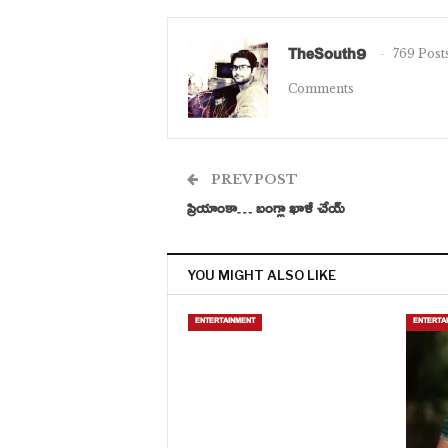
TheSouth9
769 Post
Comments
PREV POST
ప్రియాంకా… బంగ్లా ఖాళీ చేయ్
YOU MIGHT ALSO LIKE
ENTERTAINMENT
ENTERTA