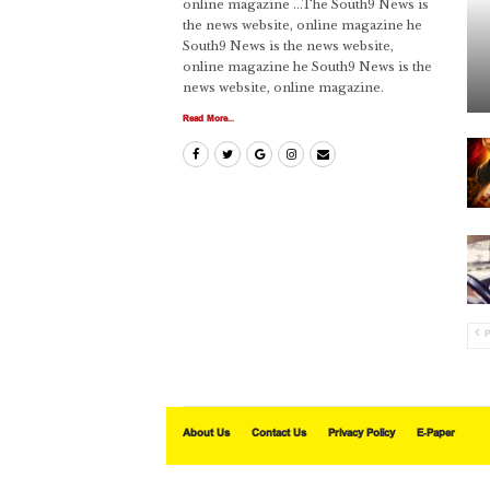
online magazine ...The South9 News is
the news website, online magazine he
South9 News is the news website,
online magazine he South9 News is the
news website, online magazine.
Read More...
P
About Us
Contact Us
Privacy Policy
E-Paper