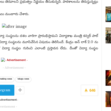
 తెరవాలని ప్రభుత్వం నిర్ణయం తీసుకున్నది. పాఠశాలలను తెరుస్తున్నట్లు
వులు మంజూరు చేశారు.
ా సంస్థలను దశల వారిగా ప్రారంభిస్తామని విద్యాశాఖ మంత్రి కన్వర్ పాల్
 విద్యా సంస్థలను మూసివేసిన విషయం తెలిసిందే. కేంద్రం అన్ లాక్ 2.0 ను
ిద్యా సంస్థల గురించి ఎలాంటి ప్రస్తావన లేదు. దీంతో విద్యా సంస్థల
- Advertisement -
reaking news
telugu news
legram
646
vertisement -