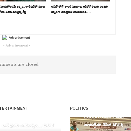
పించుకోవడమే లక్ష్యం.. టాలీవుడ్‌లో మంచి
అమీర్ లోగ్’ లాంటి సినిమాలు ఆడితేనే తెలుగు పరిశ్రమ
ం ఎదురుచూస్తున్న కీర్తి
గర్వంగా తలెత్తుకుని తిరుగుతుంది..…
- Advertisement -
mments are closed.
AP
TERTAINMENT
POLITICS
ENTERTAINMENT
మీడియా రంగానికి నూతన
దిశానిర్దేశం చేసిన APJU(
బాలీవుడ్‌కు ఆణిముత్యం… మనోజ్