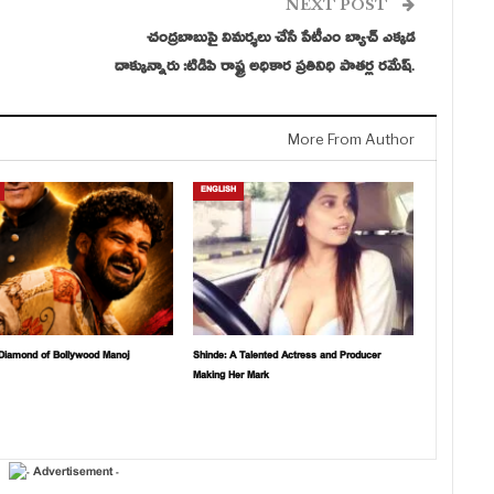
NEXT POST
చంద్రబాబుపై విమర్శలు చేసే పేటీఎం బ్యాచ్ ఎక్కడ
దాక్కున్నారు :టిడిపి రాష్ట్ర అధికార ప్రతినిధి పాతర్ల రమేష్.
More From Author
ENGLISH
Diamond of Bollywood Manoj
Shinde: A Talented Actress and Producer
Making Her Mark