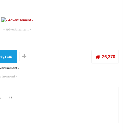
- Advertisement -
legram
26,370
rtisement -
s
0