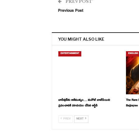
PREV POST
Previous Post
YOU MIGHT ALSO LIKE
ENTERTAINMENT
ENGLISH
బాలీవుడ్‌కు ఆణిముత్యం… మనోజ్ బాజ్‌పేయిని
The Rare 
ప్రపంచానికి పరిచయం చేసిన ఆర్జీవీ
Bajpayee
PREV
NEXT