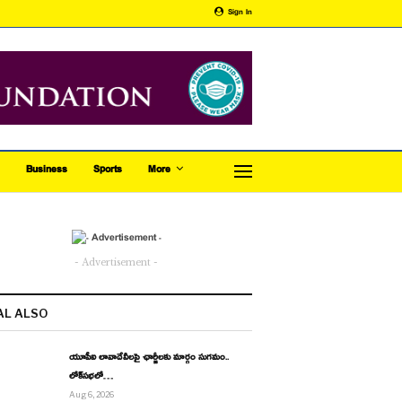
Sign In
Business
Sports
More
- Advertisement -
AL ALSO
యూపీఐ లావాదేవీలపై ఛార్జీలకు మార్గం సుగమం..
లోక్‌సభలో…
Aug 6, 2026