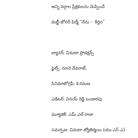
అన్ని వర్గాల ప్రేక్షకులను మెప్పించే
మల్టీ జోనర్ ఫిల్మ్ “నేను – కీర్తన”
బ్యానర్; చిమటా ప్రొడక్షన్స్
ఫైట్స్: నూనె దేవరాజ్,
సినిమాటోగ్రఫీ; కె.రమణ
ఎడిటర్: వినయ్ రెడ్డి బండారపు
మ్యూజిక్: ఎమ్.ఎల్.రాజా
సమర్పణ: చిమటా జ్యోతిర్మయి (యు.ఎస్.ఎ)