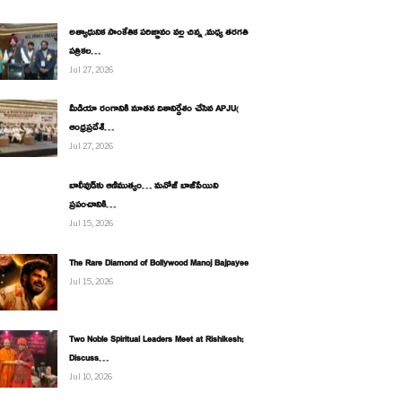
అత్యాధునిక సాంకేతిక పరిజ్ఞానం వల్ల చిన్న ,మధ్య తరగతి
పత్రికల…
Jul 27, 2026
మీడియా రంగానికి నూతన దిశానిర్దేశం చేసిన APJU(
ఆంధ్రప్రదేశ్…
Jul 27, 2026
బాలీవుడ్‌కు ఆణిముత్యం… మనోజ్ బాజ్‌పేయిని
ప్రపంచానికి…
Jul 15, 2026
The Rare Diamond of Bollywood Manoj Bajpayee
Jul 15, 2026
Two Noble Spiritual Leaders Meet at Rishikesh;
Discuss…
Jul 10, 2026