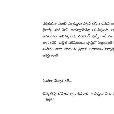
దర్శకుడిగా మంచి మార్కులు స్కోర్ చేసిన రమేష్ బాబు
డైలాగ్స్ మరీ హెవీ అయ్యాయేమో అనిపిస్తుంది. అల
అవసరమా అనిపిస్తుంది. ఎడిటింగ్ షార్ప్ గానే ఉన్
బాగుండేది. బడ్జెట్ పరిమితులు దృష్టిలో పెట్టుకుంట
సంగీతం చాలా బాగుంది. ప్రధాన తారాగణం పెర్ఫార్మె
ఆకర్షణలు!!
చివరిగా చెప్పాలంటే…
చిన్న చిన్న లోపాలున్నా… ఓవరాల్ గా ఎక్కడా విసుగ
– కీర్తన”.