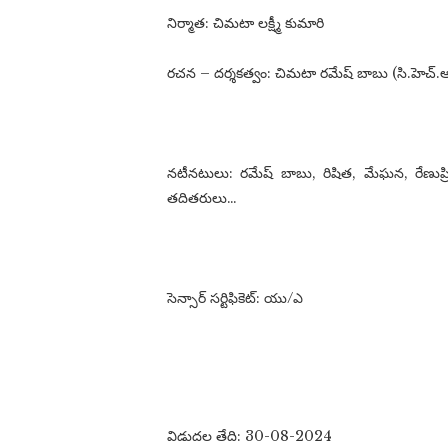
నిర్మాత: చిమటా లక్ష్మీ కుమారి
రచన – దర్శకత్వం: చిమటా రమేష్ బాబు (సి.హెచ్.ఆ
నటీనటులు: రమేష్ బాబు, రిషిత, మేఘన, రేణుప్ర
తదితరులు…
సెన్సార్ సర్టిఫికెట్: యు/ఎ
విడుదల తేది: 30-08-2024