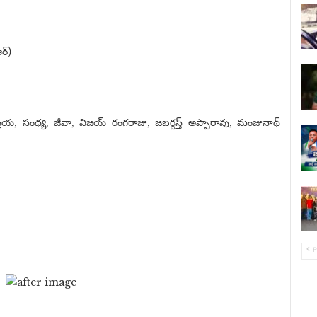
ర్)
ియ, సంధ్య, జీవా, విజయ్ రంగరాజు, జబర్దస్త్ అప్పారావు, మంజునాథ్
P