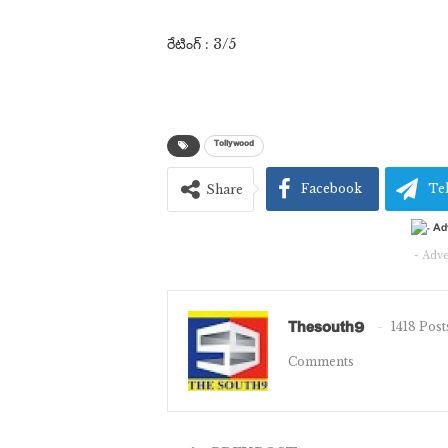
రేటింగ్ : 3/5
Tollywood
Facebook
Te
Share
- Adve
Thesouth9
1418 Post
Comments