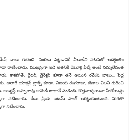
రమేష్ బాబు గురించి. వంకలు పెట్టడానికి వీలులేని నటనతో ఆద్యంతం
కూడా రాణించాడు. ముఖ్యంగా ఇది అతనికి డెబ్యూ ఫిల్మ్ అంటే నమ్మలేనంత
డు. కాకపోతే, రైటర్, డైరెక్టర్ కూడా తనే అయిన రమేష్ బాబు… పెద్ద
ాడు. అలాగే యాక్షన్ బ్లాక్స్ కూడా. విజయ రంగరాజు, జీవాల విలనీ గురించి
చారు. జబర్దస్త్ అప్పారావు కామెడీ బాగానే పండింది. కొత్తవాళ్ళయినా హీరోయిన్లు
ా నటించారు. రేణు ప్రియ ఐటమ్ సాంగ్ ఆకట్టుకుంటుంది. మిగతా
కగా నటించారు.