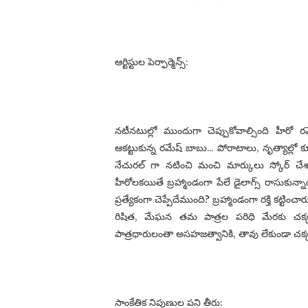
ఆర్టిస్టుల పెర్ఫార్మెన్స్:
నటీనటుల్లో ముందుగా చెప్పుకోవాల్సింది హీరో 
ఆకట్టుకున్న రమేష్ బాబు… పోరాటాలు, నృత్యాల్లో 
నేచురల్ గా నటించి మంచి మార్కులు స్కోర్ చేశా
హీరోలకయితే బ్రహ్మాండంగా పేలే డైలాగ్స్ రాసుకున్న
ప్రత్యేకంగా చెప్పేదేముంది? బ్రహ్మాండంగా రక్తి కట్టిం
రిషిత, మేఘన తమ పాత్రల పరిధి మేరకు చక్కగ
పాత్రధారులంతా అసహజత్వానికి, తావు లేకుండా చక్
సాంకేతిక నిపుణుల పని తీరు: