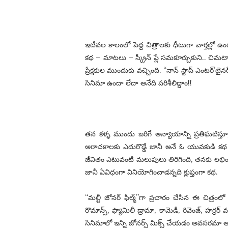
ఇటీవల కాలంలో పెద్ద చిత్రాలకు ధీటుగా వార్తల్లో ఉం
కథ – మాటలు – స్క్రీన్ ప్లే సమకూర్చుకుని.. చిమటా
ప్రేక్షకుల ముందుకు వచ్చింది. “నాన్ స్టాప్ ఎంటర్’టై
సినిమా ఉందా లేదా అనేది పరిశీలిద్దాం!!
తన కళ్ళ ముందు జరిగే అన్యాయాన్ని ప్రతిఘటిస్త
అరాచకాలకు ఎదురొడ్డే జానీ అనే ఓ యువకుడి కథ “నే
జీవితం ఎటువంటి మలుపులు తిరిగింది, తనకు లభిం
జానీ ఏవిధంగా వినియోగించాడన్నది క్లుప్తంగా కథ.
“మల్టీ జోనర్ ఫిల్మ్”గా ప్రచారం చేసిన ఈ చిత్రంల
రొమాన్స్, ఫ్యామిలీ డ్రామా, కామెడీ, రివెంజ్, హర్
సినిమాలో ఇన్ని జోనర్స్ మిక్స్ చేయడం అవసరమా అని అ