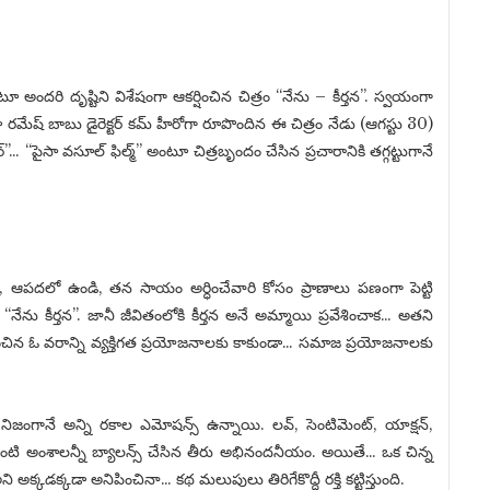
టూ అందరి దృష్టిని విశేషంగా ఆకర్షించిన చిత్రం “నేను – కీర్తన”. స్వయంగా
 రమేష్ బాబు డైరెక్టర్ కమ్ హీరోగా రూపొందిన ఈ చిత్రం నేడు (ఆగస్టు 30)
నర్”… “పైసా వసూల్ ఫిల్మ్” అంటూ చిత్రబృందం చేసిన ప్రచారానికి తగ్గట్టుగానే
ూ, ఆపదలో ఉండి, తన సాయం అర్ధించేవారి కోసం ప్రాణాలు పణంగా పెట్టి
ను కీర్తన”. జానీ జీవితంలోకి కీర్తన అనే అమ్మాయి ప్రవేశించాక… అతని
చిన ఓ వరాన్ని వ్యక్తిగత ప్రయోజనాలకు కాకుండా… సమాజ ప్రయోజనాలకు
ో నిజంగానే అన్ని రకాల ఎమోషన్స్ ఉన్నాయి. లవ్, సెంటిమెంట్, యాక్షన్,
రర్ వంటి అంశాలన్నీ బ్యాలన్స్ చేసిన తీరు అభినందనీయం. అయితే… ఒక చిన్న
క్కడక్కడా అనిపించినా… కథ మలుపులు తిరిగేకొద్దీ రక్తి కట్టిస్తుంది.