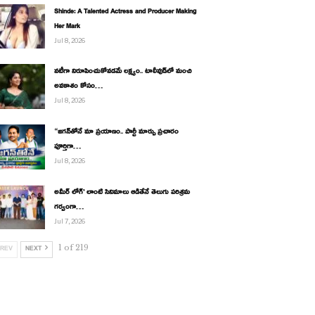
Shinde: A Talented Actress and Producer Making
Her Mark
Jul 8, 2026
నటీగా నిరూపించుకోవడమే లక్ష్యం.. టాలీవుడ్‌లో మంచి
అవకాశం కోసం…
Jul 8, 2026
“జగన్‌తోనే మా ప్రయాణం.. పార్టీ మార్పు ప్రచారం
పూర్తిగా…
Jul 8, 2026
అమీర్ లోగ్’ లాంటి సినిమాలు ఆడితేనే తెలుగు పరిశ్రమ
గర్వంగా…
Jul 7, 2026
1 of 219
REV
NEXT