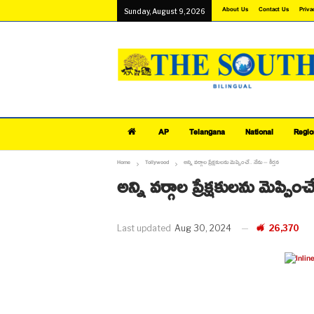
About Us
Contact Us
Priva
Sunday, August 9, 2026
AP
Telangana
National
Regio
Home
Tollywood
అన్ని వర్గాల ప్రేక్షకులను మెప్పించే.. నేను – కీర్తన
అన్ని వర్గాల ప్రేక్షకులను మెప్పించ
Last updated
Aug 30, 2024
26,370