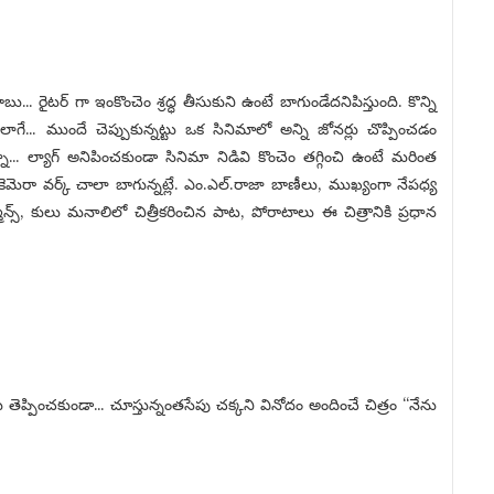
… రైటర్ గా ఇంకొంచెం శ్రద్ధ తీసుకుని ఉంటే బాగుండేదనిపిస్తుంది. కొన్ని
ాగే… ముందే చెప్పుకున్నట్టు ఒక సినిమాలో అన్ని జోనర్లు చొప్పించడం
నా… ల్యాగ్ అనిపించకుండా సినిమా నిడివి కొంచెం తగ్గించి ఉంటే మరింత
ే కెమెరా వర్క్ చాలా బాగున్నట్లే. ఎం.ఎల్.రాజా బాణీలు, ముఖ్యంగా నేపధ్య
న్స్, కులు మనాలిలో చిత్రీకరించిన పాట, పోరాటాలు ఈ చిత్రానికి ప్రధాన
ు తెప్పించకుండా… చూస్తున్నంతసేపు చక్కని వినోదం అందించే చిత్రం “నేను