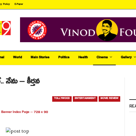
cy Policy
E-Paper
nal
World
Main Stories
Politics
Health
Cinema
Gallery
ే.. నేను – కీర్తన
TOLLYWOOD
ENTERTAINMENT
MOVIE REVIEW
RE