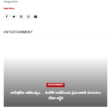
magazine.
Read More...
ENTERTAINMENT
ENTERTAINMENT
బాలీవుడ్‌కు ఆణిముత్యం… మనోజ్ బాజ్‌పేయిని ప్రపంచానికి పరిచయం
చేసిన ఆర్జీవీ