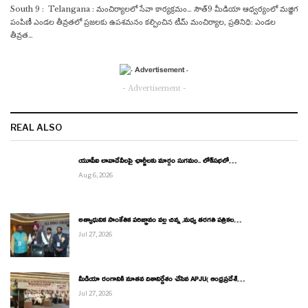
South 9 : Telangana : మంచిర్యాలలో సేవా కార్యక్రమం… సౌత్9 మీడియా ఆధ్వర్యంలో మజ్జిగ
పంపిణీ ఎండల తీవ్రతలో ప్రజలకు ఉపశమనం కల్పించిన టీమ్ మంచిర్యాల, ప్రతినిధి: ఎండల
తీవ్రత…
- Advertisement -
REAL ALSO
యూపీఐ లావాదేవీలపై ఛార్జీలకు మార్గం సుగమం.. లోక్‌సభలో…
Aug 6, 2026
అత్యాధునిక సాంకేతిక పరిజ్ఞానం వల్ల చిన్న ,మధ్య తరగతి పత్రికల…
Jul 27, 2026
మీడియా రంగానికి నూతన దిశానిర్దేశం చేసిన APJU( ఆంధ్రప్రదేశ్…
Jul 27, 2026