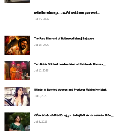
బాలీవుడ్‌కు ఆణిముత్యం… మనోజ్ బాజ్‌పేయిని ప్రపంచానికి…
Jul 15, 2026
The Rare Diamond of Bollywood Manoj Bajpayee
Jul 15, 2026
Two Noble Spiritual Leaders Meet at Rishikesh; Discuss…
Jul 10, 2026
Shinde: A Talented Actress and Producer Making Her Mark
Jul 8, 2026
నటీగా నిరూపించుకోవడమే లక్ష్యం.. టాలీవుడ్‌లో మంచి అవకాశం కోసం…
Jul 8, 2026