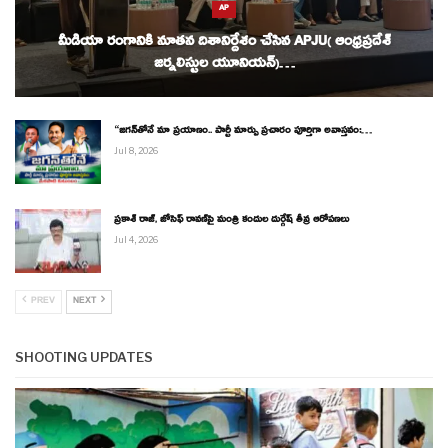
AP
మీడియా రంగానికి నూతన దిశానిర్దేశం చేసిన APJU( ఆంధ్రప్రదేశ్
జర్నలిస్టుల యూనియన్)…
“జగన్‌తోనే మా ప్రయాణం.. పార్టీ మార్పు ప్రచారం పూర్తిగా అవాస్తవం:…
Jul 8, 2026
ప్రకాశ్ రాజ్, జోసెఫ్ రావణ్‌పై మంత్రి కందుల దుర్గేష్ తీవ్ర ఆరోపణలు
Jul 4, 2026
PREV
NEXT
SHOOTING UPDATES