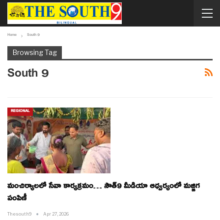
Home
South 9
Browsing Tag
South 9
REGIONAL
మంచిర్యాలలో సేవా కార్యక్రమం… సౌత్9 మీడియా ఆధ్వర్యంలో మజ్జిగ
పంపిణీ
Thesouth9
Apr 27, 2026