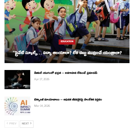
EDUCATION
“ప్రైవేట్ స్కూల్స్… విద్యా ఆలయాలా? లేక డబ్బు ముద్రించే యంత్రాలా?
డిజిటల్ యుగంలో భద్రత – అవగాహన లేకుంటే ప్రమాదమే
Apr 17, 2026
టెక్నాలజీ మాయాజాలం – ఆధునిక జీవనశైలిపై సాంకేతిక విప్లవం
Mar 14, 2026
PREV
NEXT