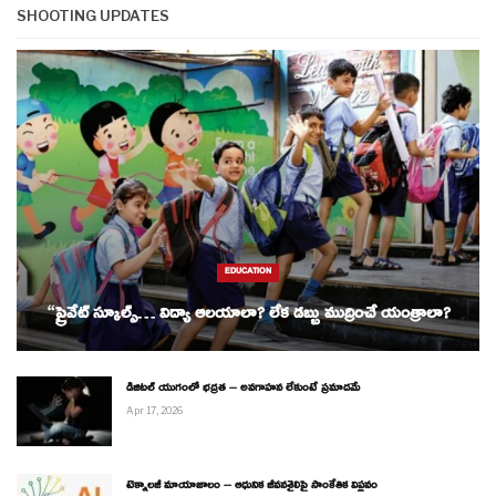
SHOOTING UPDATES
EDUCATION
“ప్రైవేట్ స్కూల్స్… విద్యా ఆలయాలా? లేక డబ్బు ముద్రించే యంత్రాలా?
డిజిటల్ యుగంలో భద్రత – అవగాహన లేకుంటే ప్రమాదమే
Apr 17, 2026
టెక్నాలజీ మాయాజాలం – ఆధునిక జీవనశైలిపై సాంకేతిక విప్లవం