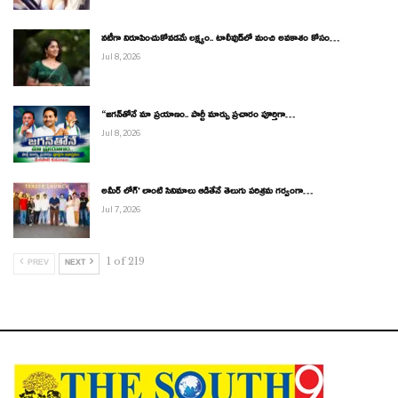
నటీగా నిరూపించుకోవడమే లక్ష్యం.. టాలీవుడ్‌లో మంచి అవకాశం కోసం…
Jul 8, 2026
“జగన్‌తోనే మా ప్రయాణం.. పార్టీ మార్పు ప్రచారం పూర్తిగా…
Jul 8, 2026
అమీర్ లోగ్’ లాంటి సినిమాలు ఆడితేనే తెలుగు పరిశ్రమ గర్వంగా…
Jul 7, 2026
1 of 219
PREV
NEXT