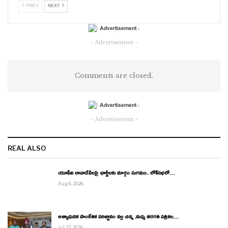
PREV
NEXT
ఈ అవార్డుల కార్యక్రమానికి సినీ పరిశ్రమకు చెందిన పలువురు ప్రముఖులు
హాజరుకానున్నారని, కార్యక్రమాన్ని విజయవంతం చేయాలని మీడియా ద్వారా
- Advertisement -
విష్ణు బొప్పన విజ్ఞప్తి చేశారు.
Comments are closed.
- Advertisement -
REAL ALSO
యూపీఐ లావాదేవీలపై ఛార్జీలకు మార్గం సుగమం.. లోక్‌సభలో…
Aug 6, 2026
అత్యాధునిక సాంకేతిక పరిజ్ఞానం వల్ల చిన్న ,మధ్య తరగతి పత్రికల…
Jul 27, 2026