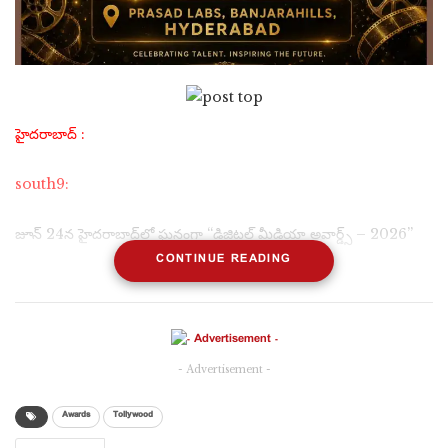
హైదరాబాద్ :
south9:
జూన్ 24న హైదరాబాద్‌లో ఘనంగా “డిజిటల్ మీడియా అవార్డ్స్ – 2026”
CONTINUE READING
హైదరాబాద్: వీబీ ఎంటర్‌టైన్‌మెంట్స్ ఆధ్వర్యంలో ఫిల్మ్ & టీవీ డైరెక్టరీ –
డిజిటల్ మీడియా అవార్డ్స్ 2026 ఈ నెల 24వ తేదీ (బుధవారం) ఉదయం
10 గంటల నుంచి బంజారాహిల్స్‌లోని ప్రసాద్ ల్యాబ్స్ వేదికగా ఘనంగా
నిర్వహించనున్నట్లు నిర్వాహకులు విష్ణు బొప్పన తెలిపారు.
- Advertisement -
Awards
Tollywood