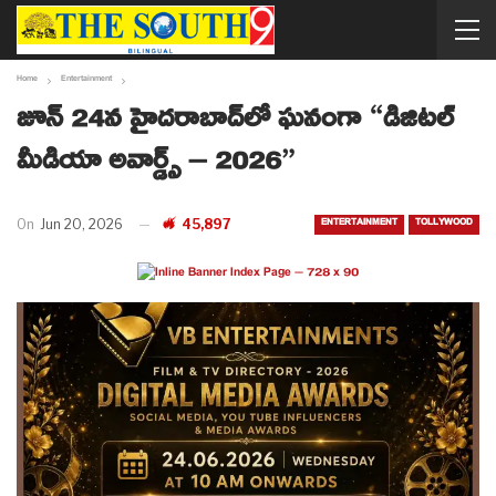
Home
Entertainment
జూన్ 24న హైదరాబాద్‌లో ఘనంగా “డిజిటల్
మీడియా అవార్డ్స్ – 2026”
ENTERTAINMENT
TOLLYWOOD
On
Jun 20, 2026
45,897