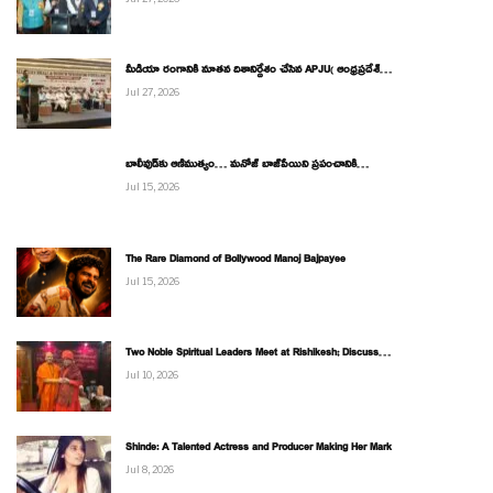
మీడియా రంగానికి నూతన దిశానిర్దేశం చేసిన APJU( ఆంధ్రప్రదేశ్…
Jul 27, 2026
బాలీవుడ్‌కు ఆణిముత్యం… మనోజ్ బాజ్‌పేయిని ప్రపంచానికి…
Jul 15, 2026
The Rare Diamond of Bollywood Manoj Bajpayee
Jul 15, 2026
Two Noble Spiritual Leaders Meet at Rishikesh; Discuss…
Jul 10, 2026
Shinde: A Talented Actress and Producer Making Her Mark
Jul 8, 2026