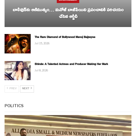
ENTERTAINMENT
బాలీవుడ్‌కు ఆణిముత్యం… మనోజ్ బాజ్‌పేయిని ప్రపంచానికి పరిచయం
చేసిన ఆర్జీవీ
The Rare Diamond of Bollywood Manoj Bajpayee
Jul 15, 2026
Shinde: A Talented Actress and Producer Making Her Mark
Jul 8, 2026
PREV
NEXT
POLITICS