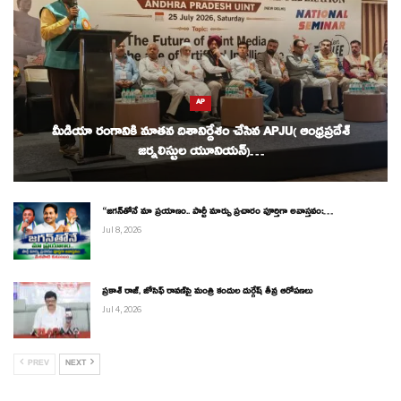
AP
మీడియా రంగానికి నూతన దిశానిర్దేశం చేసిన APJU( ఆంధ్రప్రదేశ్
జర్నలిస్టుల యూనియన్)…
“జగన్‌తోనే మా ప్రయాణం.. పార్టీ మార్పు ప్రచారం పూర్తిగా అవాస్తవం:…
Jul 8, 2026
ప్రకాశ్ రాజ్, జోసెఫ్ రావణ్‌పై మంత్రి కందుల దుర్గేష్ తీవ్ర ఆరోపణలు
Jul 4, 2026
PREV
NEXT