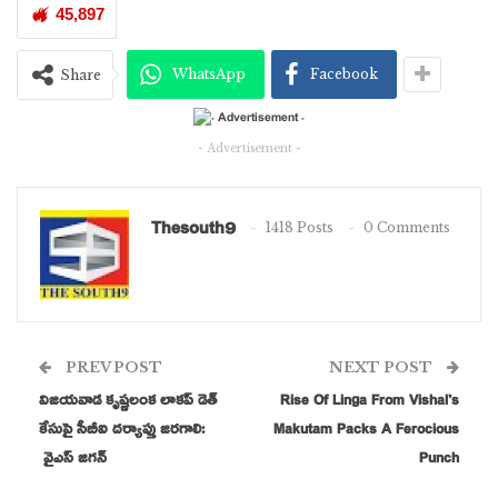
45,897
WhatsApp
Facebook
Share
- Advertisement -
Thesouth9
1418 Posts
0 Comments
డిజిటల్ మీడియా, సోషల్ మీడియా, యూట్యూబ్‌తో పాటు వివిధ రంగాల్లో
PREV POST
NEXT POST
విశేష ప్రతిభ కనబరిచిన వ్యక్తులను గుర్తించి వారికి అవార్డులు ప్రదానం
విజయవాడ కృష్ణలంక లాకప్ డెత్
Rise Of Linga From Vishal’s
చేయనున్నట్లు ఆయన వెల్లడించారు.
కేసుపై సీబీఐ దర్యాప్తు జరగాలి:
Makutam Packs A Ferocious
వైఎస్ జగన్
Punch
2015 నుంచి వీబీ ఎంటర్‌టైన్‌మెంట్స్ ఆధ్వర్యంలో బుల్లితెర అవార్డ్స్, వెండితెర