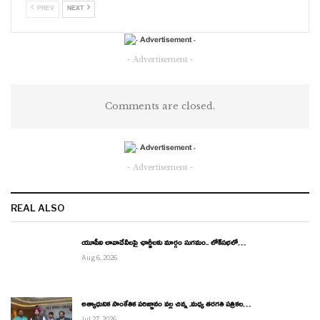
PREV
NEXT
- Advertisement -
Comments are closed.
- Advertisement -
REAL ALSO
యూపీఐ లావాదేవీలపై ఛార్జీలకు మార్గం సుగమం.. లోక్‌సభలో…
Aug 6, 2026
అత్యాధునిక సాంకేతిక పరిజ్ఞానం వల్ల చిన్న ,మధ్య తరగతి పత్రికల…
Jul 27, 2026