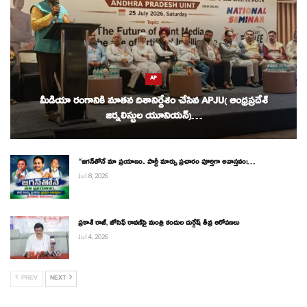
AP
మీడియా రంగానికి నూతన దిశానిర్దేశం చేసిన APJU( ఆంధ్రప్రదేశ్
జర్నలిస్టుల యూనియన్)…
“జగన్‌తోనే మా ప్రయాణం.. పార్టీ మార్పు ప్రచారం పూర్తిగా అవాస్తవం:…
Jul 8, 2026
ప్రకాశ్ రాజ్, జోసెఫ్ రావణ్‌పై మంత్రి కందుల దుర్గేష్ తీవ్ర ఆరోపణలు
Jul 4, 2026
PREV
NEXT