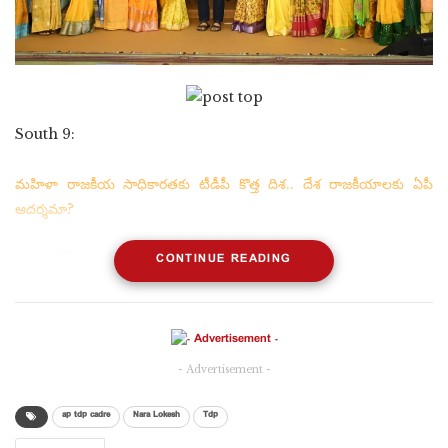
South 9:
మహిళా రాజకీయ సాధికారతకు టీడీపీ కొత్త దిశ.. దేశ రాజకీయాలకు ఏపీ
ఆదర్శమా?
CONTINUE READING
ఆంధ్రప్రదేశ్ రాజకీయాల్లో మరో కీలక చర్చకు తెరలేచింది. మహానాడులో
తెలుగుదేశం పార్టీ మహిళలకు 33 శాతం ప్రాతినిధ్యం కల్పించే దిశగా సంకేతాలు
ఇవ్వడం ఇప్పుడు రాష్ట్ర రాజకీయాలకే కాకుండా జాతీయ స్థాయిలో కూడా
ఆసక్తికర చర్చకు దారితీస్తోంది. ఈ నిర్ణయం నిజంగా అమల్లోకి వస్తే, మహిళా
రాజకీయ సాధికారత విషయంలో దేశానికి ఆంధ్రప్రదేశ్ ఒక ఆదర్శంగా నిలిచే
- Advertisement -
అవకాశం ఉందనే అభిప్రాయాలు వ్యక్తమవుతున్నాయి.
ap tdp cadre
Nara Lokesh
Tdp
ప్రస్తుతం ఆంధ్రప్రదేశ్ అసెంబ్లీలో మొత్తం 175 స్థానాలు ఉన్నాయి. వీటిలో 33