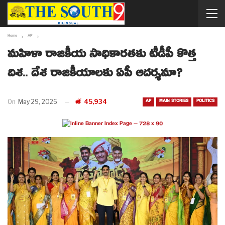
Home
AP
మహిళా రాజకీయ సాధికారతకు టీడీపీ కొత్త
దిశ.. దేశ రాజకీయాలకు ఏపీ ఆదర్శమా?
AP
MAIN STORIES
POLITICS
On
May 29, 2026
45,934