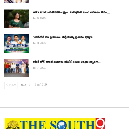
నటీగా నిరూపించుకోవడమే లక్ష్యం.. టాలీవుడ్‌లో మంచి అవకాశం కోసం…
Jul 8, 2026
“జగన్‌తోనే మా ప్రయాణం.. పార్టీ మార్పు ప్రచారం పూర్తిగా…
Jul 8, 2026
అమీర్ లోగ్’ లాంటి సినిమాలు ఆడితేనే తెలుగు పరిశ్రమ గర్వంగా…
Jul 7, 2026
1 of 219
PREV
NEXT