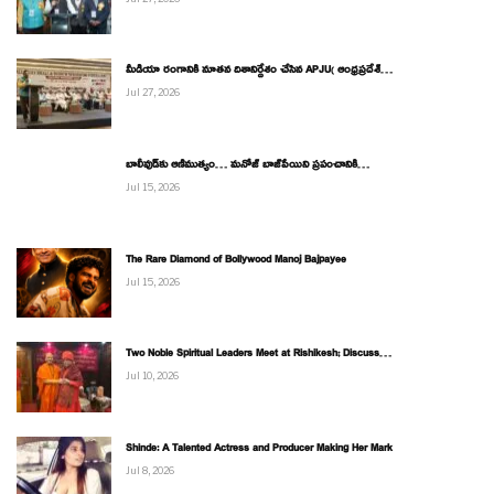
మీడియా రంగానికి నూతన దిశానిర్దేశం చేసిన APJU( ఆంధ్రప్రదేశ్…
Jul 27, 2026
బాలీవుడ్‌కు ఆణిముత్యం… మనోజ్ బాజ్‌పేయిని ప్రపంచానికి…
Jul 15, 2026
The Rare Diamond of Bollywood Manoj Bajpayee
Jul 15, 2026
Two Noble Spiritual Leaders Meet at Rishikesh; Discuss…
Jul 10, 2026
Shinde: A Talented Actress and Producer Making Her Mark
Jul 8, 2026