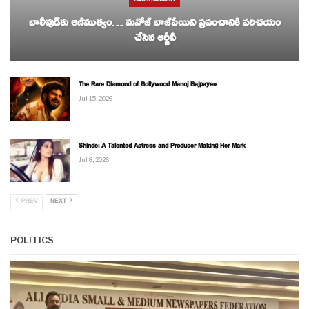
ENTERTAINMENT
బాలీవుడ్‌కు ఆణిముత్యం… మనోజ్ బాజ్‌పేయిని ప్రపంచానికి పరిచయం
చేసిన ఆర్జీవీ
The Rare Diamond of Bollywood Manoj Bajpayee
Jul 15, 2026
Shinde: A Talented Actress and Producer Making Her Mark
Jul 8, 2026
PREV
NEXT
POLITICS