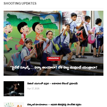
SHOOTING UPDATES
EDUCATION
“ప్రైవేట్ స్కూల్స్… విద్యా ఆలయాలా? లేక డబ్బు ముద్రించే యంత్రాలా?
డిజిటల్ యుగంలో భద్రత – అవగాహన లేకుంటే ప్రమాదమే
Apr 17, 2026
టెక్నాలజీ మాయాజాలం – ఆధునిక జీవనశైలిపై సాంకేతిక విప్లవం