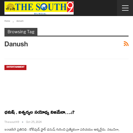
Home
danush
Browsing Tag
Danush
ENTERTAINMENT
ధనుష్ , ఐశ్వ‌ర్య‌ల సయోధ్య నిజ‌మేనా….;?
Thesouth9
Oct 25, 2024
south9 ప్రతినిధి : కోలీవుడ్ స్టార్ ధ‌నుష్ గురించి ప్ర‌త్యేకంగా ప‌రిచ‌యం అక్క‌ర్లేదు. న‌టునిగా,