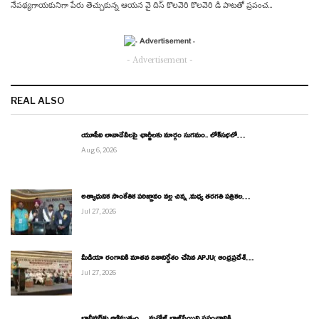
నేప‌థ్య‌గాయ‌కునిగా పేరు తెచ్చుకున్న ఆయ‌న వై దిస్ కొల‌వెరి కొల‌వెరి డి పాట‌తో ప్ర‌పంచ…
- Advertisement -
REAL ALSO
యూపీఐ లావాదేవీలపై ఛార్జీలకు మార్గం సుగమం.. లోక్‌సభలో…
Aug 6, 2026
అత్యాధునిక సాంకేతిక పరిజ్ఞానం వల్ల చిన్న ,మధ్య తరగతి పత్రికల…
Jul 27, 2026
మీడియా రంగానికి నూతన దిశానిర్దేశం చేసిన APJU( ఆంధ్రప్రదేశ్…
Jul 27, 2026