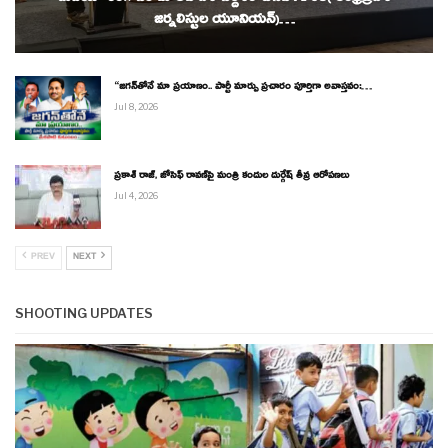
మీడియా రంగానికి నూతన దిశానిర్దేశం చేసిన APJU( ఆంధ్రప్రదేశ్
జర్నలిస్టుల యూనియన్)…
“జగన్‌తోనే మా ప్రయాణం.. పార్టీ మార్పు ప్రచారం పూర్తిగా అవాస్తవం:…
Jul 8, 2026
ప్రకాశ్ రాజ్, జోసెఫ్ రావణ్‌పై మంత్రి కందుల దుర్గేష్ తీవ్ర ఆరోపణలు
Jul 4, 2026
PREV
NEXT
SHOOTING UPDATES