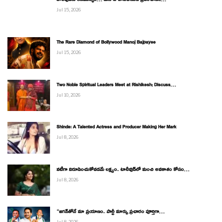
బాలీవుడ్‌కు ఆణిముత్యం… మనోజ్ బాజ్‌పేయిని ప్రపంచానికి…
Jul 15, 2026
The Rare Diamond of Bollywood Manoj Bajpayee
Jul 15, 2026
Two Noble Spiritual Leaders Meet at Rishikesh; Discuss…
Jul 10, 2026
Shinde: A Talented Actress and Producer Making Her Mark
Jul 8, 2026
నటీగా నిరూపించుకోవడమే లక్ష్యం.. టాలీవుడ్‌లో మంచి అవకాశం కోసం…
Jul 8, 2026
“జగన్‌తోనే మా ప్రయాణం.. పార్టీ మార్పు ప్రచారం పూర్తిగా…
Jul 8, 2026