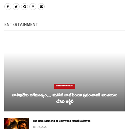
ENTERTAINMENT
ENTERTAINMENT
బాలీవుడ్‌కు ఆణిముత్యం… మనోజ్ బాజ్‌పేయిని ప్రపంచానికి పరిచయం
చేసిన ఆర్జీవీ
The Rare Diamond of Bollywood Manoj Bajpayee
Jul 15, 2026