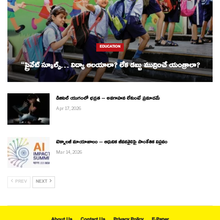
EDUCATION
“ప్రైవేట్ స్కూల్స్… విద్యా ఆలయాలా? లేక డబ్బు ముద్రించే యంత్రాలా?
డిజిటల్ యుగంలో భద్రత – అవగాహన లేకుంటే ప్రమాదమే
Apr 17, 2026
టెక్నాలజీ మాయాజాలం – ఆధునిక జీవనశైలిపై సాంకేతిక విప్లవం
Mar 14, 2026
PREV
NEXT