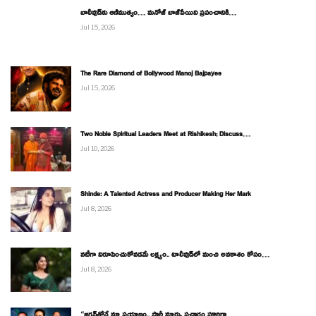
బాలీవుడ్‌కు ఆణిముత్యం… మనోజ్ బాజ్‌పేయిని ప్రపంచానికి…
Jul 15, 2026
The Rare Diamond of Bollywood Manoj Bajpayee
Jul 15, 2026
Two Noble Spiritual Leaders Meet at Rishikesh; Discuss…
Jul 10, 2026
Shinde: A Talented Actress and Producer Making Her Mark
Jul 8, 2026
నటీగా నిరూపించుకోవడమే లక్ష్యం.. టాలీవుడ్‌లో మంచి అవకాశం కోసం…
Jul 8, 2026