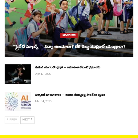
EDUCATION
“ప్రైవేట్ స్కూల్స్… విద్యా ఆలయాలా? లేక డబ్బు ముద్రించే యంత్రాలా?
డిజిటల్ యుగంలో భద్రత – అవగాహన లేకుంటే ప్రమాదమే
Apr 17, 2026
టెక్నాలజీ మాయాజాలం – ఆధునిక జీవనశైలిపై సాంకేతిక విప్లవం
Mar 14, 2026
PREV
NEXT