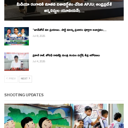
మీడియా రంగానికి నూతన దిశానిర్దేశం చేసిన APJU( ఆంధ్రప్రదేశ్
జర్నలిస్టుల యూనియన్)…
“జగన్‌తోనే మా ప్రయాణం.. పార్టీ మార్పు ప్రచారం పూర్తిగా అవాస్తవం:…
Jul 8, 2026
ప్రకాశ్ రాజ్, జోసెఫ్ రావణ్‌పై మంత్రి కందుల దుర్గేష్ తీవ్ర ఆరోపణలు
Jul 4, 2026
PREV
NEXT
SHOOTING UPDATES