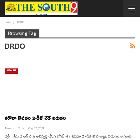
Home
DRDO
Browsing Tag
DRDO
HEALTH
కరోనా ఔషధం 2-డీజే నేడే విడుదల
Thesouth9
May 17, 2021
ఢిల్లీ : నేడు డి ఆర్ డి ఓ అభివృద్ధి చేసిన కోవిడ్ -19 ఔషధం 2 -డీజీ తొలి బ్యాచ్ విడుదల కానుంది.