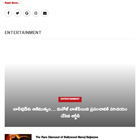
Read More...
ENTERTAINMENT
ENTERTAINMENT
బాలీవుడ్‌కు ఆణిముత్యం… మనోజ్ బాజ్‌పేయిని ప్రపంచానికి పరిచయం
చేసిన ఆర్జీవీ
The Rare Diamond of Bollywood Manoj Bajpayee