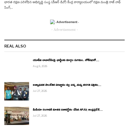
భారత రక్షణ పరిశోధన అభివృద్ధి సంస్థ (డీఆర్ డివో) కేంద్ర కార్యాలయంలో రక్షణ మంత్రి రాజ్ నాథ్
సింగ్,…
- Advertisement -
REAL ALSO
యూపీఐ లావాదేవీలపై ఛార్జీలకు మార్గం సుగమం.. లోక్‌సభలో…
Aug 6, 2026
అత్యాధునిక సాంకేతిక పరిజ్ఞానం వల్ల చిన్న ,మధ్య తరగతి పత్రికల…
Jul 27, 2026
మీడియా రంగానికి నూతన దిశానిర్దేశం చేసిన APJU( ఆంధ్రప్రదేశ్…
Jul 27, 2026