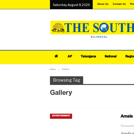
About Us
Contact Us
Pri
Saturday, August 8, 2026
AP
Telangana
National
Regio
Home
Gallery
Browsing Tag
Gallery
Amala 
ENTERTAINMENT
Thesout
Amala p