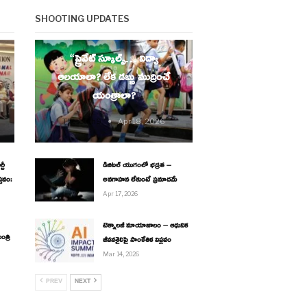
SHOOTING UPDATES
EDUCATION
“ప్రైవేట్ స్కూల్స్… విద్యా
ఆలయాలా? లేక డబ్బు ముద్రించే
యంత్రాలా?
Thesouth9
Apr 18, 2026
టీ
డిజిటల్ యుగంలో భద్రత –
్తవం:
అవగాహన లేకుంటే ప్రమాదమే
Apr 17, 2026
టెక్నాలజీ మాయాజాలం – ఆధునిక
ంత్రి
జీవనశైలిపై సాంకేతిక విప్లవం
Mar 14, 2026
PREV
NEXT