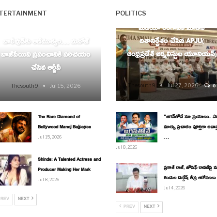
AP
TERTAINMENT
POLITICS
ENTERTAINMENT
మీడియా రంగానికి నూతన
దిశానిర్దేశం చేసిన APJU(
బాలీవుడ్‌కు ఆణిముత్యం… మనోజ్
ఆంధ్రప్రదేశ్ జర్నలిస్టుల యూనియన్)
బాజ్‌పేయిని ప్రపంచానికి పరిచయం
…
చేసిన ఆర్జీవీ
Thesouth9
Jul 27, 2026
Thesouth9
Jul 15, 2026
0
The Rare Diamond of
“జగన్‌తోనే మా ప్రయాణం.. పార్
Bollywood Manoj Bajpayee
మార్పు ప్రచారం పూర్తిగా అవాస
…
Jul 15, 2026
Jul 8, 2026
Shinde: A Talented Actress and
ప్రకాశ్ రాజ్, జోసెఫ్ రావణ్‌పై మ
Producer Making Her Mark
కందుల దుర్గేష్ తీవ్ర ఆరోపణలు
Jul 8, 2026
Jul 4, 2026
REV
NEXT
PREV
NEXT