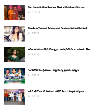
Two Noble Spiritual Leaders Meet at Rishikesh; Discuss…
Jul 10, 2026
Shinde: A Talented Actress and Producer Making Her Mark
Jul 8, 2026
నటీగా నిరూపించుకోవడమే లక్ష్యం.. టాలీవుడ్‌లో మంచి అవకాశం కోసం…
Jul 8, 2026
“జగన్‌తోనే మా ప్రయాణం.. పార్టీ మార్పు ప్రచారం పూర్తిగా…
Jul 8, 2026
అమీర్ లోగ్’ లాంటి సినిమాలు ఆడితేనే తెలుగు పరిశ్రమ గర్వంగా…
Jul 7, 2026