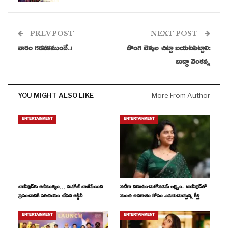
PREV POST
NEXT POST
వారం గడవకముందే..!
దొంగ లెక్కల చిట్టా బయటపెట్టాలి:
బుద్దా వెంకన్న
YOU MIGHT ALSO LIKE
More From Author
ENTERTAINMENT
ENTERTAINMENT
బాలీవుడ్‌కు ఆణిముత్యం… మనోజ్ బాజ్‌పేయిని
నటీగా నిరూపించుకోవడమే లక్ష్యం.. టాలీవుడ్‌లో
ప్రపంచానికి పరిచయం చేసిన ఆర్జీవీ
మంచి అవకాశం కోసం ఎదురుచూస్తున్న కీర్తి
ENTERTAINMENT
ENTERTAINMENT