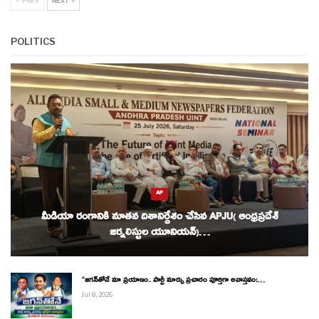
PREV
NEXT
POLITICS
AP
మీడియా రంగానికి నూతన దిశానిర్దేశం చేసిన APJU( ఆంధ్రప్రదేశ్
జర్నలిస్టుల యూనియన్)…
“జగన్‌తోనే మా ప్రయాణం.. పార్టీ మార్పు ప్రచారం పూర్తిగా అవాస్తవం:…
Jul 8, 2026