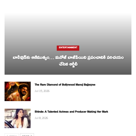
ENTERTAINMENT
బాలీవుడ్‌కు ఆణిముత్యం… మనోజ్ బాజ్‌పేయిని ప్రపంచానికి పరిచయం
చేసిన ఆర్జీవీ
The Rare Diamond of Bollywood Manoj Bajpayee
Jul 15, 2026
Shinde: A Talented Actress and Producer Making Her Mark
Jul 8, 2026