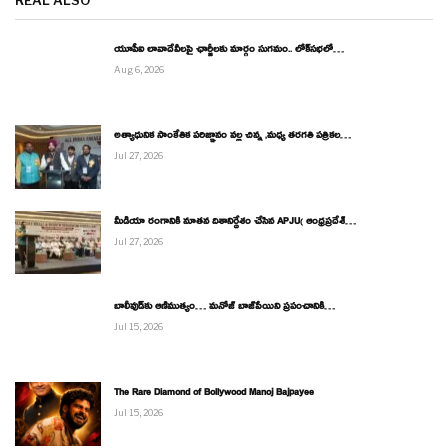
REAL ALSO
యూపీఐ లావాదేవీలపై ఛార్జీలకు మార్గం సుగమం.. లోక్‌సభలో…
Aug 6, 2026
అత్యాధునిక సాంకేతిక పరిజ్ఞానం వల్ల చిన్న ,మధ్య తరగతి పత్రికల…
Jul 27, 2026
మీడియా రంగానికి నూతన దిశానిర్దేశం చేసిన APJU( ఆంధ్రప్రదేశ్…
Jul 27, 2026
బాలీవుడ్‌కు ఆణిముత్యం… మనోజ్ బాజ్‌పేయిని ప్రపంచానికి…
Jul 15, 2026
The Rare Diamond of Bollywood Manoj Bajpayee
Jul 15, 2026