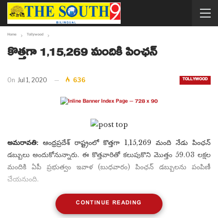
Home
Tollywood
కొత్తగా 1,15,269 మందికి పింఛన్
TOLLYWOOD
On
Jul 1, 2020
636
అమరావతి:
ఆంధ్రప్రదేశ్ రాష్ట్రంలో కొత్తగా 1,15,269 మంది నేడు పింఛన్‌
డబ్బులు అందుకోనున్నారు. ఈ కొత్తవారితో కలుపుకొని మొత్తం 59.03 లక్షల
మందికి ఏపీ ప్రభుత్వం ఇవాళ (బుధవారం) పింఛన్‌ డబ్బులను పంపిణీ
చేయనుంది.
CONTINUE READING