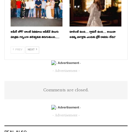
అమీర్ లోగ్’ లాంటి సినిమాలు ఆడితేనే తెలుగు
టాలెంట్ ఉంది… గ్లామర్ ఉంది… అయినా
పరిశ్రమ గర్వంగా తలెత్తుకుని తిరుగుతుంది..…
అనన్య నాగళ్లకు ఎందుకు బ్రేక్ రావడం లేదు?
PREV
NEXT
- Advertisement -
Comments are closed.
- Advertisement -