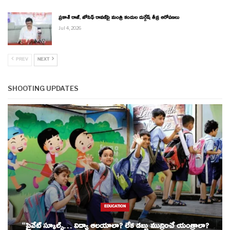
ప్రకాశ్ రాజ్, జోసెఫ్ రావణ్‌పై మంత్రి కందుల దుర్గేష్ తీవ్ర ఆరోపణలు
Jul 4, 2026
PREV
NEXT
SHOOTING UPDATES
EDUCATION
“ప్రైవేట్ స్కూల్స్… విద్యా ఆలయాలా? లేక డబ్బు ముద్రించే యంత్రాలా?