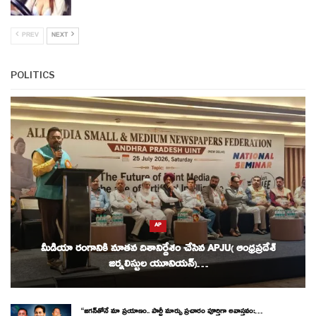
PREV
NEXT
POLITICS
AP
మీడియా రంగానికి నూతన దిశానిర్దేశం చేసిన APJU( ఆంధ్రప్రదేశ్
జర్నలిస్టుల యూనియన్)…
“జగన్‌తోనే మా ప్రయాణం.. పార్టీ మార్పు ప్రచారం పూర్తిగా అవాస్తవం:…