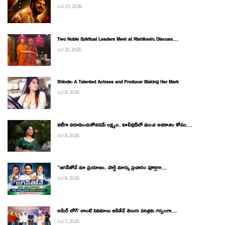
Jul 15, 2026
Two Noble Spiritual Leaders Meet at Rishikesh; Discuss…
Jul 10, 2026
Shinde: A Talented Actress and Producer Making Her Mark
Jul 8, 2026
నటీగా నిరూపించుకోవడమే లక్ష్యం.. టాలీవుడ్‌లో మంచి అవకాశం కోసం…
Jul 8, 2026
“జగన్‌తోనే మా ప్రయాణం.. పార్టీ మార్పు ప్రచారం పూర్తిగా…
Jul 8, 2026
అమీర్ లోగ్’ లాంటి సినిమాలు ఆడితేనే తెలుగు పరిశ్రమ గర్వంగా…
Jul 7, 2026