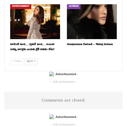
ENTERTAINMENT
ACTRESS
టాలెంట్ ఉంది… గ్లామర్ ఉంది… అయినా
Annapoorana Dwivedi – Rising Actress
అనన్య నాగళ్లకు ఎందుకు బ్రేక్ రావడం లేదు?
PREV
NEXT
- Advertisement -
Comments are closed.
- Advertisement -