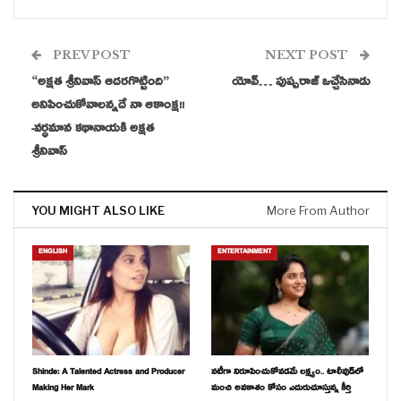
PREV POST
NEXT POST
“అక్షత శ్రీనివాస్ ఆదరగొట్టింది”
యోవ్… పుష్పరాజ్ ఒచ్చేసినాడు
అనిపించుకోవాలన్నదే నా ఆకాంక్ష!!
-వర్ధమాన కథానాయకి అక్షత
శ్రీనివాస్
YOU MIGHT ALSO LIKE
More From Author
ENGLISH
ENTERTAINMENT
Shinde: A Talented Actress and Producer
నటీగా నిరూపించుకోవడమే లక్ష్యం.. టాలీవుడ్‌లో
Making Her Mark
మంచి అవకాశం కోసం ఎదురుచూస్తున్న కీర్తి