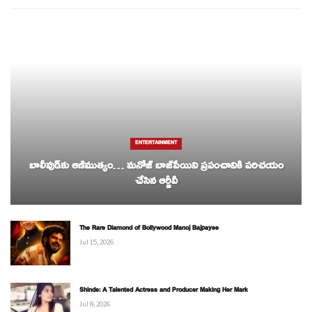
ENTERTAINMENT
బాలీవుడ్‌కు ఆణిముత్యం… మనోజ్ బాజ్‌పేయిని ప్రపంచానికి పరిచయం
చేసిన ఆర్జీవీ
The Rare Diamond of Bollywood Manoj Bajpayee
Jul 15, 2026
Shinde: A Talented Actress and Producer Making Her Mark
Jul 8, 2026