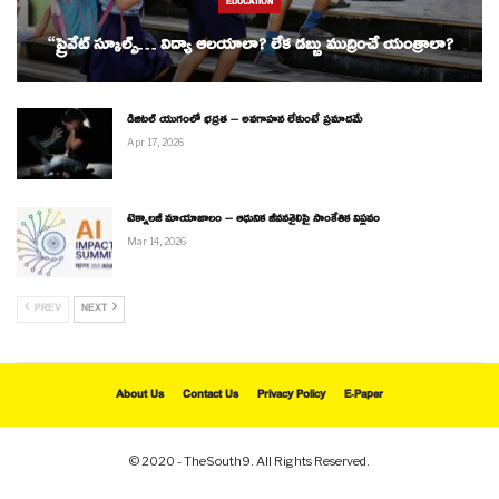
EDUCATION
“ప్రైవేట్ స్కూల్స్… విద్యా ఆలయాలా? లేక డబ్బు ముద్రించే యంత్రాలా?
డిజిటల్ యుగంలో భద్రత – అవగాహన లేకుంటే ప్రమాదమే
Apr 17, 2026
టెక్నాలజీ మాయాజాలం – ఆధునిక జీవనశైలిపై సాంకేతిక విప్లవం
Mar 14, 2026
PREV
NEXT
About Us
Contact Us
Privacy Policy
E-Paper
© 2020 - TheSouth9. All Rights Reserved.