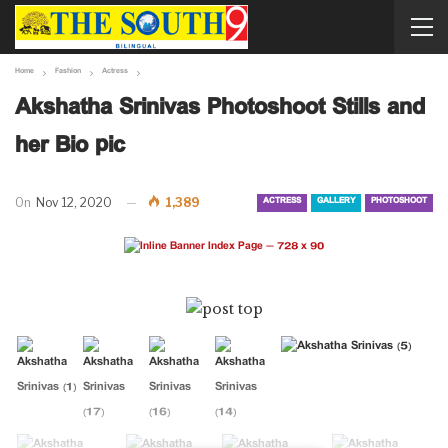
Home
Fashion
Actress
Akshatha Srinivas Photoshoot Stills and
her Bio pic
ACTRESS
GALLERY
PHOTOSHOOT
On
Nov 12, 2020
1,389