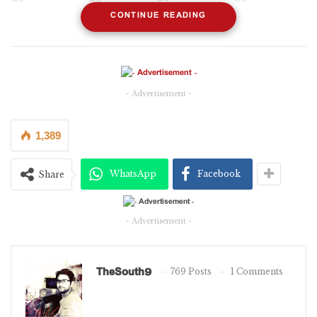
CONTINUE READING
- Advertisement -
1,389
WhatsApp
Facebook
Share
- Advertisement -
TheSouth9
769 Posts
1 Comments