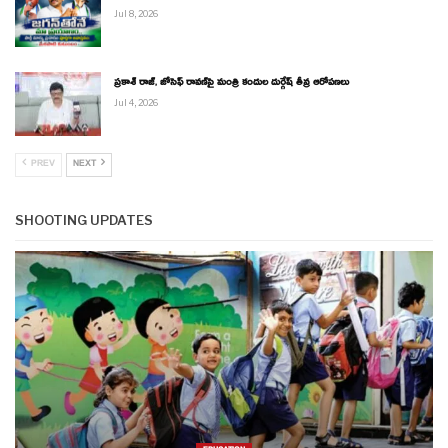
Jul 8, 2026
ప్రకాశ్ రాజ్, జోసెఫ్ రావణ్‌పై మంత్రి కందుల దుర్గేష్ తీవ్ర ఆరోపణలు
Jul 4, 2026
PREV
NEXT
SHOOTING UPDATES