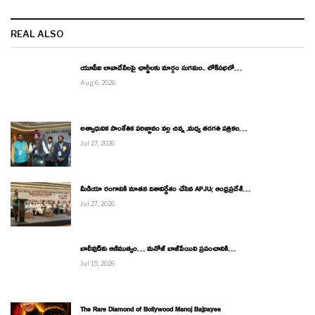
REAL ALSO
యూపీఐ లావాదేవీలపై ఛార్జీలకు మార్గం సుగమం.. లోక్‌సభలో…
Aug 6, 2026
అత్యాధునిక సాంకేతిక పరిజ్ఞానం వల్ల చిన్న ,మధ్య తరగతి పత్రికల…
Jul 27, 2026
మీడియా రంగానికి నూతన దిశానిర్దేశం చేసిన APJU( ఆంధ్రప్రదేశ్…
Jul 27, 2026
బాలీవుడ్‌కు ఆణిముత్యం… మనోజ్ బాజ్‌పేయిని ప్రపంచానికి…
Jul 15, 2026
The Rare Diamond of Bollywood Manoj Bajpayee