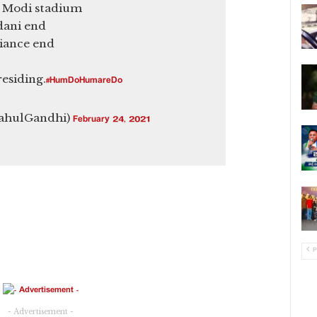
 Modi stadium
dani end
liance end
esiding.
#HumDoHumareDo
ahulGandhi)
February 24, 2021
P
- Advertisement -