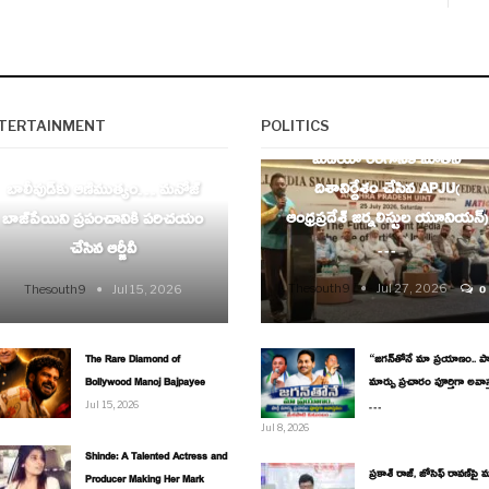
AP
TERTAINMENT
POLITICS
ENTERTAINMENT
మీడియా రంగానికి నూతన
దిశానిర్దేశం చేసిన APJU(
బాలీవుడ్‌కు ఆణిముత్యం… మనోజ్
ఆంధ్రప్రదేశ్ జర్నలిస్టుల యూనియన్)
బాజ్‌పేయిని ప్రపంచానికి పరిచయం
…
చేసిన ఆర్జీవీ
Thesouth9
Jul 27, 2026
Thesouth9
Jul 15, 2026
0
The Rare Diamond of
“జగన్‌తోనే మా ప్రయాణం.. పార్
Bollywood Manoj Bajpayee
మార్పు ప్రచారం పూర్తిగా అవాస
…
Jul 15, 2026
Jul 8, 2026
Shinde: A Talented Actress and
ప్రకాశ్ రాజ్, జోసెఫ్ రావణ్‌పై మ
Producer Making Her Mark