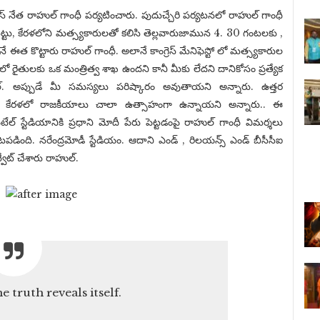
్రెస్ నేత రాహుల్ గాంధీ పర్యటించారు. పుదుచ్చేరి పర్యటనలో రాహుల్ గాంధీ
ినట్టు, కేరళలోని మత్స్యకారులతో కలిసి తెల్లవారుజామున 4. 30 గంటలకు ,
 ఈత కొట్టారు రాహుల్ గాంధీ. అలానే కాంగ్రెస్ మేనిఫెస్టో లో మత్స్యకారుల
్లీలో రైతులకు ఒక మంత్రిత్వ శాఖ ఉందని కానీ మీకు లేదని దానికోసం ప్రత్యేక
ల్. అప్పుడే మీ సమస్యలు పరిష్కారం అవుతాయని అన్నారు. ఉత్తర
 కేరళలో రాజకీయాలు చాలా ఉత్సాహంగా ఉన్నాయని అన్నారు.. ఈ
ల్ స్టేడియానికి ప్రధాని మోదీ పేరు పెట్టడంపై రాహుల్ గాంధీ విమర్శలు
ంది. నరేంద్రమోడీ స్టేడియం. ఆదాని ఎండ్ ‌, రిలయన్స్ ఎండ్ బీసీసీఐ
వీట్ చేశారు రాహుల్.
 truth reveals itself.