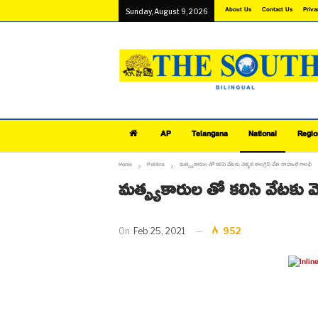
About Us
Contact Us
Priva
Sunday, August 9, 2026
AP
Telangana
National
Regio
Home
Politics
మత్స్యకారుల తో కలిసి వేటకు వెళ్ళిన కాంగ్రెస్ నేత రాహుల్ గాంధీ
మత్స్యకారుల తో కలిసి వేటకు వెళ
On
Feb 25, 2021
952