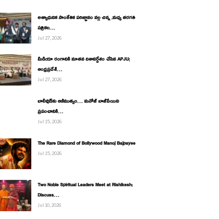
అత్యాధునిక సాంకేతిక పరిజ్ఞానం వల్ల చిన్న ,మధ్య తరగతి
పత్రికల…
Jul 27, 2026
మీడియా రంగానికి నూతన దిశానిర్దేశం చేసిన APJU(
ఆంధ్రప్రదేశ్…
Jul 27, 2026
బాలీవుడ్‌కు ఆణిముత్యం… మనోజ్ బాజ్‌పేయిని
ప్రపంచానికి…
Jul 15, 2026
The Rare Diamond of Bollywood Manoj Bajpayee
Jul 15, 2026
Two Noble Spiritual Leaders Meet at Rishikesh;
Discuss…
Jul 10, 2026