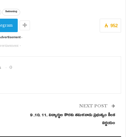
Swimming
legram
952
vertisement -
s
0
NEXT POST
9 ,10, 11, విద్యార్థుల కొరకు తమిళనాడు ప్రభుత్వం కీలక
నిర్ణయం