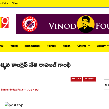
cy Policy
E-Paper
nal
World
Main Stories
Politics
Health
Cinema
Gallery
్ళిన కాంగ్రెస్ నేత రాహుల్ గాంధీ
POLITICS
NATIONAL
RE