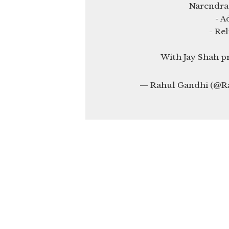
Narendra
- A
- Re
With Jay Shah pr
— Rahul Gandhi (@R