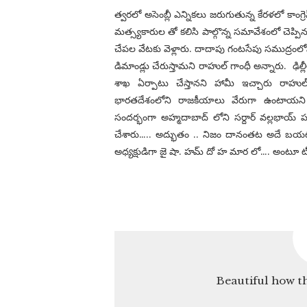
త్వరలో అసెంబ్లీ ఎన్నికలు జరుగుతున్న కేరళలో కాంగ
మత్స్యకారుల తో కలిసి పాల్గొన్న సమావేశంలో చెప్ప
చేపల వేటకు వెళ్లారు. దాదాపు గంటసేపు సముద్రంలోనే
డిమాండ్లు చేరుస్తామని రాహుల్ గాంధీ అన్నారు. ‌ ఢిల
శాఖ ఏర్పాటు చేస్తానని హామీ ఇచ్చారు రాహు
భారతదేశంలోని రాజకీయాలు వేరుగా ఉంటాయని
సందర్భంగా అహ్మదాబాద్ లోని సర్దార్ వల్లభాయ్ పటే
చేశారు….. అద్భుతం .. నిజం దానంతట అదే బయటపడి
అధ్యక్షుడిగా జై షా. హమ్ దో హ మార లో…. అంటూ ట్
Beautiful how the