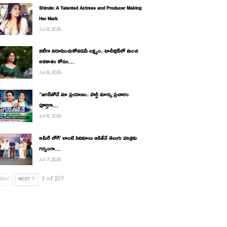
Shinde: A Talented Actress and Producer Making
Her Mark
Jul 8, 2026
నటీగా నిరూపించుకోవడమే లక్ష్యం.. టాలీవుడ్‌లో మంచి
అవకాశం కోసం…
Jul 8, 2026
“జగన్‌తోనే మా ప్రయాణం.. పార్టీ మార్పు ప్రచారం
పూర్తిగా…
Jul 8, 2026
అమీర్ లోగ్’ లాంటి సినిమాలు ఆడితేనే తెలుగు పరిశ్రమ
గర్వంగా…
Jul 7, 2026
1 of 219
REV
NEXT