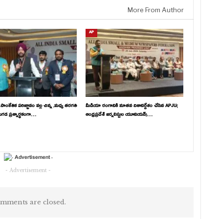
More From Author
AP
సాంకేతిక పరిజ్ఞానం వల్ల చిన్న ,మధ్య తరగతి
మీడియా రంగానికి నూతన దిశానిర్దేశం చేసిన APJU(
ుగడ ప్రశ్నార్థకంగా…
ఆంధ్రప్రదేశ్ జర్నలిస్టుల యూనియన్)…
- Advertisement -
mments are closed.