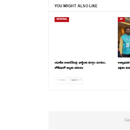
YOU MIGHT ALSO LIKE
NATIONAL
AP
యూపీఐ లావాదేవీలపై ఛార్జీలకు మార్గం సుగమం..
అత్యాధునిక 
లోక్‌సభలో బిల్లుకు ఆమోదం
పత్రికల మన
PREV
NEXT
Co