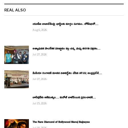
REAL ALSO
యూపీఐ లావాదేవీలపై ఛార్జీలకు మార్గం సుగమం.. లోక్‌సభలో…
Aug 6, 2026
అత్యాధునిక సాంకేతిక పరిజ్ఞానం వల్ల చిన్న ,మధ్య తరగతి పత్రికల…
Jul 27, 2026
మీడియా రంగానికి నూతన దిశానిర్దేశం చేసిన APJU( ఆంధ్రప్రదేశ్…
Jul 27, 2026
బాలీవుడ్‌కు ఆణిముత్యం… మనోజ్ బాజ్‌పేయిని ప్రపంచానికి…
Jul 15, 2026
The Rare Diamond of Bollywood Manoj Bajpayee
Jul 15, 2026