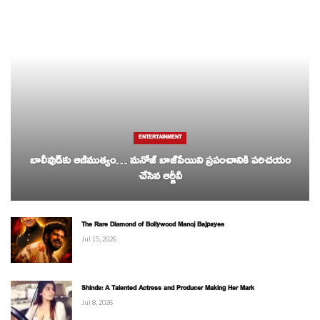
ENTERTAINMENT
బాలీవుడ్‌కు ఆణిముత్యం… మనోజ్ బాజ్‌పేయిని ప్రపంచానికి పరిచయం
చేసిన ఆర్జీవీ
The Rare Diamond of Bollywood Manoj Bajpayee
Jul 15, 2026
Shinde: A Talented Actress and Producer Making Her Mark
Jul 8, 2026