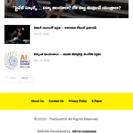
“ప్రైవేట్ స్కూల్స్… విద్యా ఆలయాలా? లేక డబ్బు ముద్రించే యంత్రాలా?
డిజిటల్ యుగంలో భద్రత – అవగాహన లేకుంటే ప్రమాదమే
Apr 17, 2026
టెక్నాలజీ మాయాజాలం – ఆధునిక జీవనశైలిపై సాంకేతిక విప్లవం
Mar 14, 2026
PREV
NEXT
About Us
Contact Us
Privacy Policy
E-Paper
© 2020 - TheSouth9. All Rights Reserved.
Website Developed by:
SSIT-8143363500