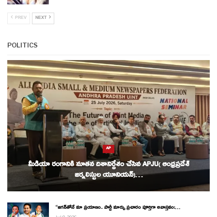
PREV
NEXT
POLITICS
AP
మీడియా రంగానికి నూతన దిశానిర్దేశం చేసిన APJU( ఆంధ్రప్రదేశ్
జర్నలిస్టుల యూనియన్)…
“జగన్‌తోనే మా ప్రయాణం.. పార్టీ మార్పు ప్రచారం పూర్తిగా అవాస్తవం:…