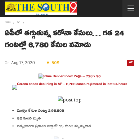
Home
AP
ఏపీలో తగ్గుతున్న కరోనా కేసులు… గత 24
గంటల్లో 6,780 కేసుల నమోదు
AP
On
Aug 17, 2020
509
మొత్తం కేసుల సంఖ్య 2,96,609
82 మంది మృతి
అత్యధికంగా ప్రకాశం జిల్లాలో 13 మంది మృత్యువాత