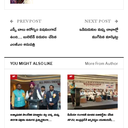
PREV POST
NEXT POST
ఎస్పీ బాలు ఆరోగ్యం విషమంగానే
ఒడిదుడుకుల మధ్య లాభాల్లో
ఉంది… బులెటిన్ విడుదల చేసిన
ముగిసిన మార్కెట్లు
ఎంజీఎం ఆసుపత్రి
YOU MIGHT ALSO LIKE
More From Author
AP
AP
అత్యాధునిక సాంకేతిక పరిజ్ఞానం వల్ల చిన్న ,మధ్య
మీడియా రంగానికి నూతన దిశానిర్దేశం చేసిన
తరగతి పత్రికల మనుగడ ప్రశ్నార్థకంగా…
APJU( ఆంధ్రప్రదేశ్ జర్నలిస్టుల యూనియన్)…