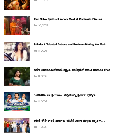
Two Noble Spiritual Leaders Meet at Rishikesh; Discuss…
Jul 10, 2026
Shinde: A Talented Actress and Producer Making Her Mark
Jul 8, 2026
నటీగా నిరూపించుకోవడమే లక్ష్యం.. టాలీవుడ్‌లో మంచి అవకాశం కోసం…
Jul 8, 2026
“జగన్‌తోనే మా ప్రయాణం.. పార్టీ మార్పు ప్రచారం పూర్తిగా…
Jul 8, 2026
అమీర్ లోగ్’ లాంటి సినిమాలు ఆడితేనే తెలుగు పరిశ్రమ గర్వంగా…
Jul 7, 2026