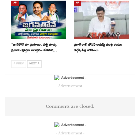
AP
AP
“జగన్‌తోనే మా ప్రయాణం.. పార్టీ మార్పు
ప్రకాశ్ రాజ్, జోసెఫ్ రావణ్‌పై మంత్రి కందుల
ప్రచారం పూర్తిగా అవాస్తవం: మేకపాటి…
దుర్గేష్ తీవ్ర ఆరోపణలు
PREV
NEXT
- Advertisement -
Comments are closed.
- Advertisement -