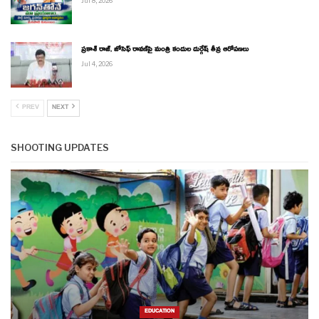
Jul 8, 2026
ప్రకాశ్ రాజ్, జోసెఫ్ రావణ్‌పై మంత్రి కందుల దుర్గేష్ తీవ్ర ఆరోపణలు
Jul 4, 2026
PREV
NEXT
SHOOTING UPDATES
EDUCATION