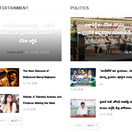
AP
TERTAINMENT
POLITICS
ENTERTAINMENT
మీడియా రంగానికి నూతన
దిశానిర్దేశం చేసిన APJU(
బాలీవుడ్‌కు ఆణిముత్యం… మనోజ్
ఆంధ్రప్రదేశ్ జర్నలిస్టుల యూనియన్)
బాజ్‌పేయిని ప్రపంచానికి పరిచయం
…
చేసిన ఆర్జీవీ
Thesouth9
Jul 27, 2026
Thesouth9
Jul 15, 2026
0
The Rare Diamond of
“జగన్‌తోనే మా ప్రయాణం.. పార్
Bollywood Manoj Bajpayee
మార్పు ప్రచారం పూర్తిగా అవాస
…
Jul 15, 2026
Jul 8, 2026
Shinde: A Talented Actress and
ప్రకాశ్ రాజ్, జోసెఫ్ రావణ్‌పై మ
Producer Making Her Mark
కందుల దుర్గేష్ తీవ్ర ఆరోపణలు
Jul 8, 2026
Jul 4, 2026
REV
NEXT
PREV
NEXT