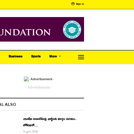
Sign In
Business
Sports
More
- Advertisement -
AL ALSO
యూపీఐ లావాదేవీలపై ఛార్జీలకు మార్గం సుగమం..
లోక్‌సభలో…
Aug 6, 2026