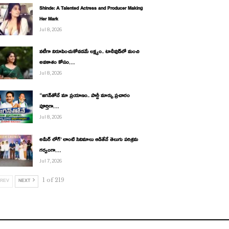
Shinde: A Talented Actress and Producer Making
Her Mark
Jul 8, 2026
నటీగా నిరూపించుకోవడమే లక్ష్యం.. టాలీవుడ్‌లో మంచి
అవకాశం కోసం…
Jul 8, 2026
“జగన్‌తోనే మా ప్రయాణం.. పార్టీ మార్పు ప్రచారం
పూర్తిగా…
Jul 8, 2026
అమీర్ లోగ్’ లాంటి సినిమాలు ఆడితేనే తెలుగు పరిశ్రమ
గర్వంగా…
Jul 7, 2026
1 of 219
REV
NEXT