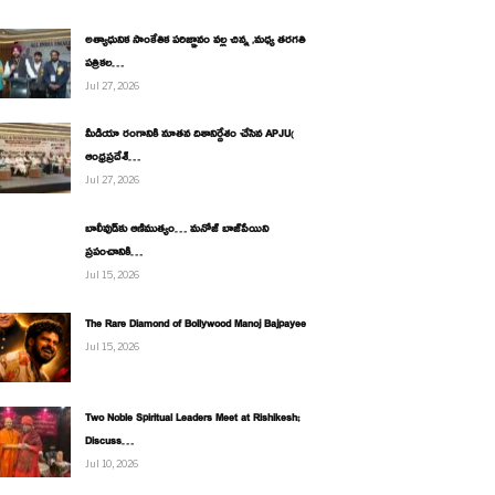
అత్యాధునిక సాంకేతిక పరిజ్ఞానం వల్ల చిన్న ,మధ్య తరగతి
పత్రికల…
Jul 27, 2026
మీడియా రంగానికి నూతన దిశానిర్దేశం చేసిన APJU(
ఆంధ్రప్రదేశ్…
Jul 27, 2026
బాలీవుడ్‌కు ఆణిముత్యం… మనోజ్ బాజ్‌పేయిని
ప్రపంచానికి…
Jul 15, 2026
The Rare Diamond of Bollywood Manoj Bajpayee
Jul 15, 2026
Two Noble Spiritual Leaders Meet at Rishikesh;
Discuss…
Jul 10, 2026