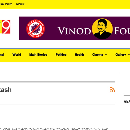
vacy Policy
E-Paper
nal
World
Main Stories
Politics
Health
Cinema
Gallery
kash
RE
: టీవీ9 మాజీ సీఈవో రవిప్రకాష్ పై ఈడీ కేసు నమోదైంది. గతంలో పనిచేసిన సంస్థ నుంచి