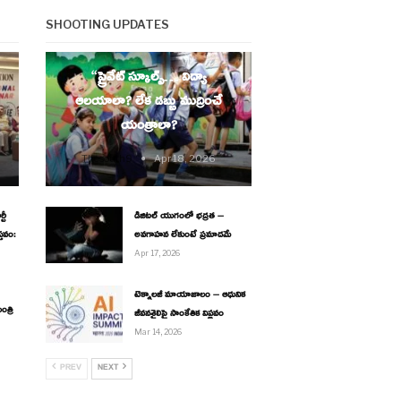
SHOOTING UPDATES
EDUCATION
“ప్రైవేట్ స్కూల్స్… విద్యా
ఆలయాలా? లేక డబ్బు ముద్రించే
యంత్రాలా?
Thesouth9
Apr 18, 2026
టీ
డిజిటల్ యుగంలో భద్రత –
్తవం:
అవగాహన లేకుంటే ప్రమాదమే
Apr 17, 2026
టెక్నాలజీ మాయాజాలం – ఆధునిక
ంత్రి
జీవనశైలిపై సాంకేతిక విప్లవం
Mar 14, 2026
PREV
NEXT