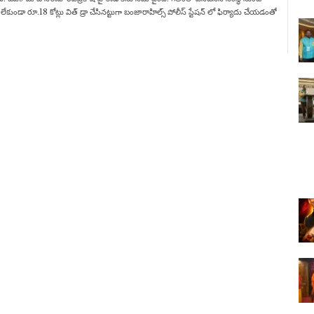
కుండా రూ.18 కోట్లు విత్ డ్రా చేసినట్టుగా బంజారాహిల్స్ పోలీస్ స్టేషన్ లో ఫిర్యాదు చేయడంతో