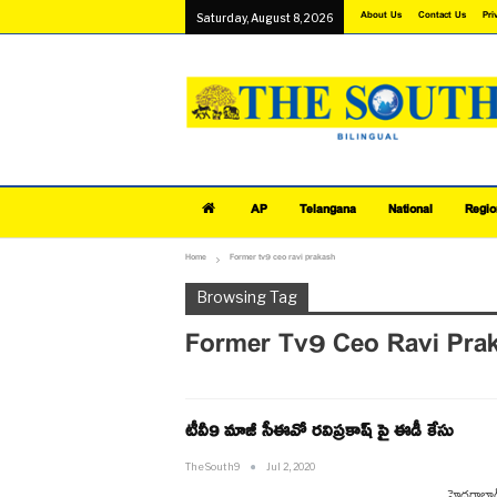
About Us
Contact Us
Pri
Saturday, August 8, 2026
AP
Telangana
National
Regio
Home
Former tv9 ceo ravi prakash
Browsing Tag
Former Tv9 Ceo Ravi Pra
టీవీ9 మాజీ సీఈవో రవిప్రకాష్ పై ఈడీ కేసు
TheSouth9
Jul 2, 2020
హైదరాబాద్