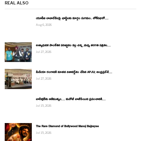
REAL ALSO
యూపీఐ లావాదేవీలపై ఛార్జీలకు మార్గం సుగమం.. లోక్‌సభలో…
Aug 6, 2026
అత్యాధునిక సాంకేతిక పరిజ్ఞానం వల్ల చిన్న ,మధ్య తరగతి పత్రికల…
Jul 27, 2026
మీడియా రంగానికి నూతన దిశానిర్దేశం చేసిన APJU( ఆంధ్రప్రదేశ్…
Jul 27, 2026
బాలీవుడ్‌కు ఆణిముత్యం… మనోజ్ బాజ్‌పేయిని ప్రపంచానికి…
Jul 15, 2026
The Rare Diamond of Bollywood Manoj Bajpayee
Jul 15, 2026