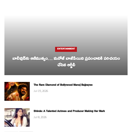
ENTERTAINMENT
బాలీవుడ్‌కు ఆణిముత్యం… మనోజ్ బాజ్‌పేయిని ప్రపంచానికి పరిచయం
చేసిన ఆర్జీవీ
The Rare Diamond of Bollywood Manoj Bajpayee
Jul 15, 2026
Shinde: A Talented Actress and Producer Making Her Mark
Jul 8, 2026