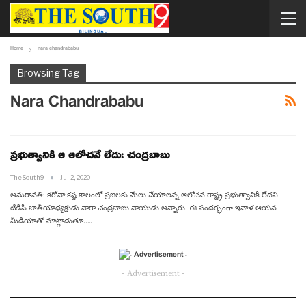
Home
nara chandrababu
Browsing Tag
Nara Chandrababu
ప్రభుత్వానికి ఆ ఆలోచనే లేదు: చంద్రబాబు
TheSouth9
Jul 2, 2020
అమరావతి: కరోనా కష్ట కాలంలో ప్రజలకు మేలు చేయాలన్న ఆలోచన రాష్ట్ర ప్రభుత్వానికి లేదని
టీడీపీ జాతీయాధ్యక్షుడు నారా చంద్రబాబు నాయుడు అన్నారు. ఈ సందర్భంగా ఇవాళ ఆయన
మీడియాతో మాట్లాడుతూ..…
- Advertisement -