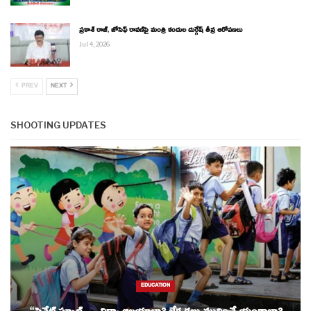
ప్రకాశ్ రాజ్, జోసెఫ్ రావణ్‌పై మంత్రి కందుల దుర్గేష్ తీవ్ర ఆరోపణలు
Jul 4, 2026
PREV
NEXT
SHOOTING UPDATES
EDUCATION