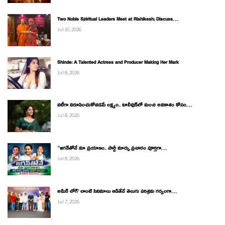
Two Noble Spiritual Leaders Meet at Rishikesh; Discuss…
Jul 10, 2026
Shinde: A Talented Actress and Producer Making Her Mark
Jul 8, 2026
నటీగా నిరూపించుకోవడమే లక్ష్యం.. టాలీవుడ్‌లో మంచి అవకాశం కోసం…
Jul 8, 2026
“జగన్‌తోనే మా ప్రయాణం.. పార్టీ మార్పు ప్రచారం పూర్తిగా…
Jul 8, 2026
అమీర్ లోగ్’ లాంటి సినిమాలు ఆడితేనే తెలుగు పరిశ్రమ గర్వంగా…
Jul 7, 2026