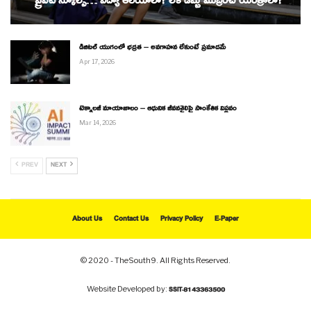
“ప్రైవేట్ స్కూల్స్… విద్యా ఆలయాలా? లేక డబ్బు ముద్రించే యంత్రాలా?
డిజిటల్ యుగంలో భద్రత – అవగాహన లేకుంటే ప్రమాదమే
Apr 17, 2026
టెక్నాలజీ మాయాజాలం – ఆధునిక జీవనశైలిపై సాంకేతిక విప్లవం
Mar 14, 2026
PREV
NEXT
About Us
Contact Us
Privacy Policy
E-Paper
© 2020 - TheSouth9. All Rights Reserved.
Website Developed by:
SSIT-8143363500