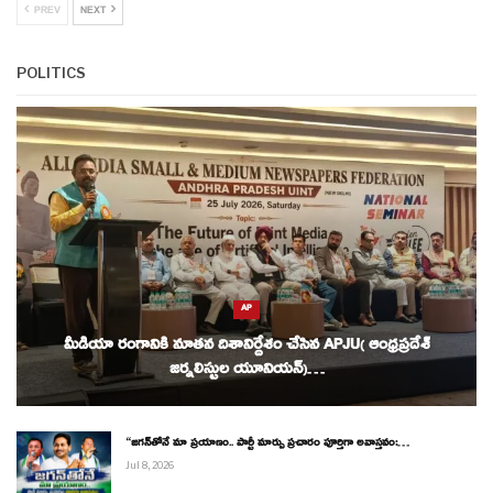
PREV
NEXT
POLITICS
AP
మీడియా రంగానికి నూతన దిశానిర్దేశం చేసిన APJU( ఆంధ్రప్రదేశ్
జర్నలిస్టుల యూనియన్)…
“జగన్‌తోనే మా ప్రయాణం.. పార్టీ మార్పు ప్రచారం పూర్తిగా అవాస్తవం:…
Jul 8, 2026