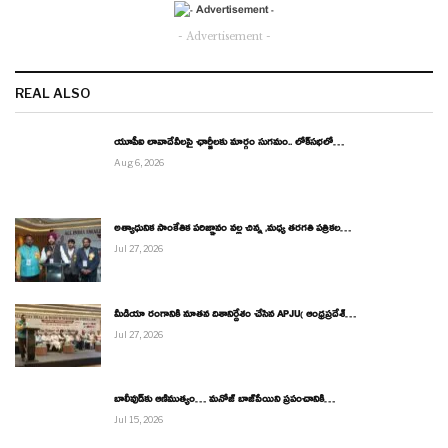
- Advertisement -
REAL ALSO
యూపీఐ లావాదేవీలపై ఛార్జీలకు మార్గం సుగమం.. లోక్‌సభలో…
Aug 6, 2026
అత్యాధునిక సాంకేతిక పరిజ్ఞానం వల్ల చిన్న ,మధ్య తరగతి పత్రికల…
Jul 27, 2026
మీడియా రంగానికి నూతన దిశానిర్దేశం చేసిన APJU( ఆంధ్రప్రదేశ్…
Jul 27, 2026
బాలీవుడ్‌కు ఆణిముత్యం… మనోజ్ బాజ్‌పేయిని ప్రపంచానికి…
Jul 15, 2026