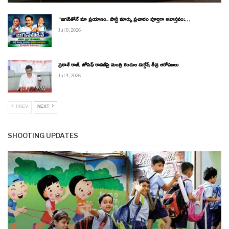
“జగన్‌తోనే మా ప్రయాణం.. పార్టీ మార్పు ప్రచారం పూర్తిగా అవాస్తవం:…
Jul 8, 2026
ప్రకాశ్ రాజ్, జోసెఫ్ రావణ్‌పై మంత్రి కందుల దుర్గేష్ తీవ్ర ఆరోపణలు
Jul 4, 2026
PREV
NEXT
SHOOTING UPDATES