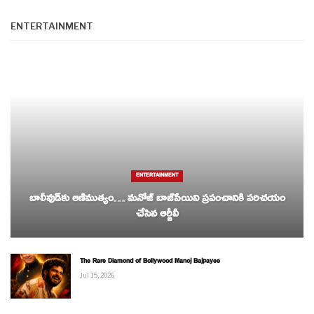
ENTERTAINMENT
ENTERTAINMENT
బాలీవుడ్‌కు ఆణిముత్యం… మనోజ్ బాజ్‌పేయిని ప్రపంచానికి పరిచయం
చేసిన ఆర్జీవీ
The Rare Diamond of Bollywood Manoj Bajpayee
Jul 15, 2026