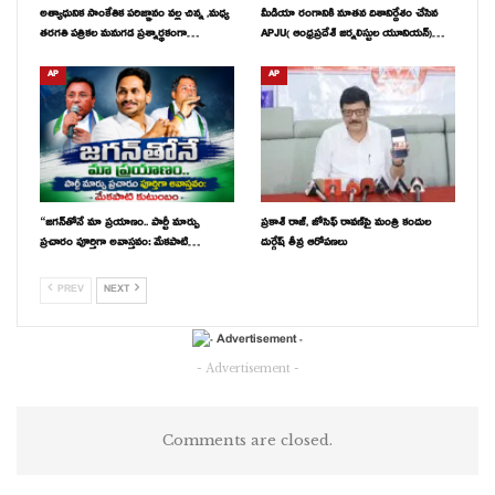
అత్యాధునిక సాంకేతిక పరిజ్ఞానం వల్ల చిన్న ,మధ్య
మీడియా రంగానికి నూతన దిశానిర్దేశం చేసిన
తరగతి పత్రికల మనుగడ ప్రశ్నార్థకంగా…
APJU( ఆంధ్రప్రదేశ్ జర్నలిస్టుల యూనియన్)…
AP
AP
“జగన్‌తోనే మా ప్రయాణం.. పార్టీ మార్పు
ప్రకాశ్ రాజ్, జోసెఫ్ రావణ్‌పై మంత్రి కందుల
ప్రచారం పూర్తిగా అవాస్తవం: మేకపాటి…
దుర్గేష్ తీవ్ర ఆరోపణలు
PREV
NEXT
- Advertisement -
Comments are closed.