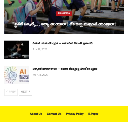
EDUCATION
“ప్రైవేట్ స్కూల్స్… విద్యా ఆలయాలా? లేక డబ్బు ముద్రించే యంత్రాలా?
డిజిటల్ యుగంలో భద్రత – అవగాహన లేకుంటే ప్రమాదమే
Apr 17, 2026
టెక్నాలజీ మాయాజాలం – ఆధునిక జీవనశైలిపై సాంకేతిక విప్లవం
Mar 14, 2026
PREV
NEXT
About Us
Contact Us
Privacy Policy
E-Paper