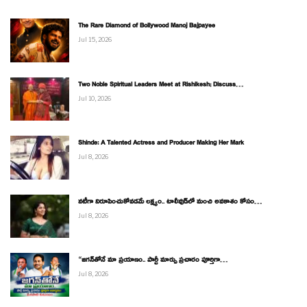
The Rare Diamond of Bollywood Manoj Bajpayee
Jul 15, 2026
Two Noble Spiritual Leaders Meet at Rishikesh; Discuss…
Jul 10, 2026
Shinde: A Talented Actress and Producer Making Her Mark
Jul 8, 2026
నటీగా నిరూపించుకోవడమే లక్ష్యం.. టాలీవుడ్‌లో మంచి అవకాశం కోసం…
Jul 8, 2026
“జగన్‌తోనే మా ప్రయాణం.. పార్టీ మార్పు ప్రచారం పూర్తిగా…
Jul 8, 2026