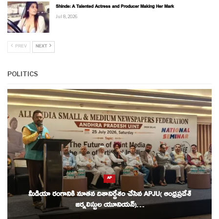
Shinde: A Talented Actress and Producer Making Her Mark
Jul 8, 2026
PREV
NEXT
POLITICS
AP
మీడియా రంగానికి నూతన దిశానిర్దేశం చేసిన APJU( ఆంధ్రప్రదేశ్
జర్నలిస్టుల యూనియన్)…