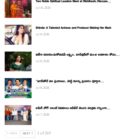
Two Noble Spiritual Leaders Meet at Rishikesh; Discuss…
Jul 10, 2026
Shinde: A Talented Actress and Producer Making Her Mark
Jul 8, 2026
నటీగా నిరూపించుకోవడమే లక్ష్యం.. టాలీవుడ్‌లో మంచి అవకాశం కోసం…
Jul 8, 2026
“జగన్‌తోనే మా ప్రయాణం.. పార్టీ మార్పు ప్రచారం పూర్తిగా…
Jul 8, 2026
అమీర్ లోగ్’ లాంటి సినిమాలు ఆడితేనే తెలుగు పరిశ్రమ గర్వంగా…
Jul 7, 2026
1 of 219
PREV
NEXT