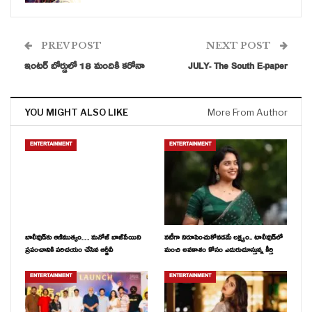
PREV POST
NEXT POST
ఇంటర్ బోర్డులో 18 మందికి కరోనా
JULY- The South E-paper
YOU MIGHT ALSO LIKE
More From Author
ENTERTAINMENT
ENTERTAINMENT
బాలీవుడ్‌కు ఆణిముత్యం… మనోజ్ బాజ్‌పేయిని
నటీగా నిరూపించుకోవడమే లక్ష్యం.. టాలీవుడ్‌లో
ప్రపంచానికి పరిచయం చేసిన ఆర్జీవీ
మంచి అవకాశం కోసం ఎదురుచూస్తున్న కీర్తి
ENTERTAINMENT
ENTERTAINMENT