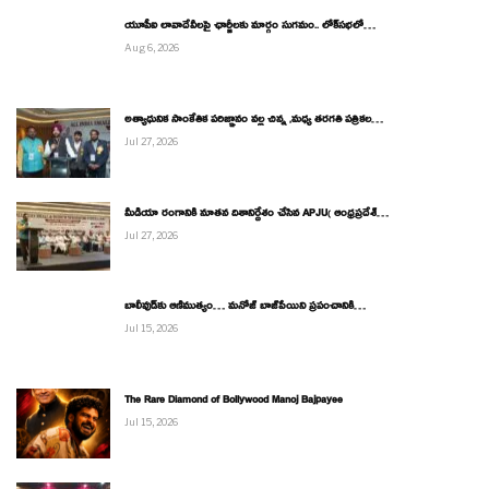
యూపీఐ లావాదేవీలపై ఛార్జీలకు మార్గం సుగమం.. లోక్‌సభలో…
Aug 6, 2026
అత్యాధునిక సాంకేతిక పరిజ్ఞానం వల్ల చిన్న ,మధ్య తరగతి పత్రికల…
Jul 27, 2026
మీడియా రంగానికి నూతన దిశానిర్దేశం చేసిన APJU( ఆంధ్రప్రదేశ్…
Jul 27, 2026
బాలీవుడ్‌కు ఆణిముత్యం… మనోజ్ బాజ్‌పేయిని ప్రపంచానికి…
Jul 15, 2026
The Rare Diamond of Bollywood Manoj Bajpayee
Jul 15, 2026