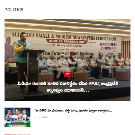
POLITICS
AP
మీడియా రంగానికి నూతన దిశానిర్దేశం చేసిన APJU( ఆంధ్రప్రదేశ్
జర్నలిస్టుల యూనియన్)…
“జగన్‌తోనే మా ప్రయాణం.. పార్టీ మార్పు ప్రచారం పూర్తిగా అవాస్తవం:…
Jul 8, 2026