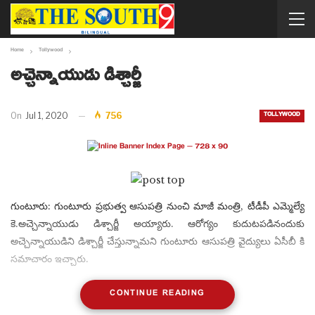
Home
Tollywood
అచ్చెన్నాయుడు డిశ్చార్జీ
TOLLYWOOD
On
Jul 1, 2020
756
గుంటూరు: గుంటూరు ప్రభుత్వ ఆసుపత్రి నుంచి మాజీ మంత్రి, టీడీపీ ఎమ్మెల్యే
కె.అచ్చెన్నాయుడు డిశ్చార్జీ అయ్యారు. ఆరోగ్యం కుదుటపడినందుకు
అచ్చెన్నాయుడిని డిశ్చార్జీ చేస్తున్నామని గుంటూరు ఆసుపత్రి వైద్యులు ఏసీబీ కి
సమాచారం ఇచ్చారు.
CONTINUE READING