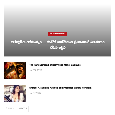
ENTERTAINMENT
బాలీవుడ్‌కు ఆణిముత్యం… మనోజ్ బాజ్‌పేయిని ప్రపంచానికి పరిచయం
చేసిన ఆర్జీవీ
The Rare Diamond of Bollywood Manoj Bajpayee
Jul 15, 2026
Shinde: A Talented Actress and Producer Making Her Mark
Jul 8, 2026
PREV
NEXT