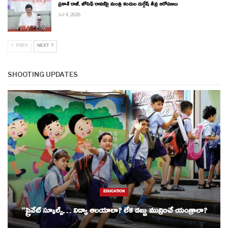
ప్రకాశ్ రాజ్, జోసెఫ్ రావణ్‌పై మంత్రి కందుల దుర్గేష్ తీవ్ర ఆరోపణలు
Jul 4, 2026
PREV
NEXT
SHOOTING UPDATES
EDUCATION
“ప్రైవేట్ స్కూల్స్… విద్యా ఆలయాలా? లేక డబ్బు ముద్రించే యంత్రాలా?