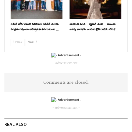
అమీర్ లోగ్’ లాంటి సినిమాలు ఆడితేనే తెలుగు
టాలెంట్ ఉంది… గ్లామర్ ఉంది… అయినా
పరిశ్రమ గర్వంగా తలెత్తుకుని తిరుగుతుంది..…
అనన్య నాగళ్లకు ఎందుకు బ్రేక్ రావడం లేదు?
PREV
NEXT
- Advertisement -
Comments are closed.
- Advertisement -
REAL ALSO