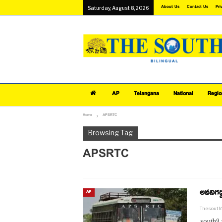
About Us
Contact Us
Pri
Saturday, August 8, 2026
AP
Telangana
National
Regio
Home
APSRTC
Browsing Tag
APSRTC
అవనిగడ్డ
AP
Thesout
south9 : 