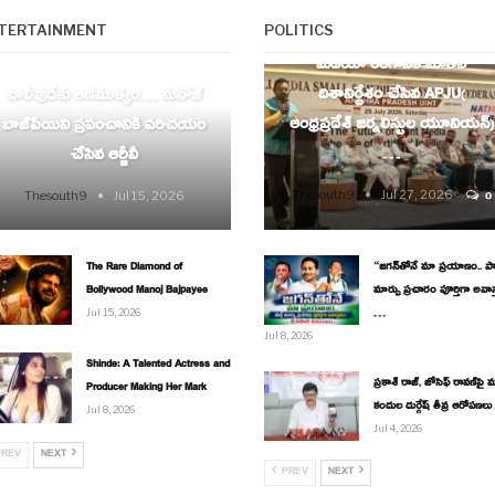
AP
TERTAINMENT
POLITICS
ENTERTAINMENT
మీడియా రంగానికి నూతన
దిశానిర్దేశం చేసిన APJU(
బాలీవుడ్‌కు ఆణిముత్యం… మనోజ్
ఆంధ్రప్రదేశ్ జర్నలిస్టుల యూనియన్)
బాజ్‌పేయిని ప్రపంచానికి పరిచయం
…
చేసిన ఆర్జీవీ
Thesouth9
Jul 27, 2026
Thesouth9
Jul 15, 2026
0
The Rare Diamond of
“జగన్‌తోనే మా ప్రయాణం.. పార్
Bollywood Manoj Bajpayee
మార్పు ప్రచారం పూర్తిగా అవాస
…
Jul 15, 2026
Jul 8, 2026
Shinde: A Talented Actress and
ప్రకాశ్ రాజ్, జోసెఫ్ రావణ్‌పై మ
Producer Making Her Mark
కందుల దుర్గేష్ తీవ్ర ఆరోపణలు
Jul 8, 2026
Jul 4, 2026
REV
NEXT
PREV
NEXT