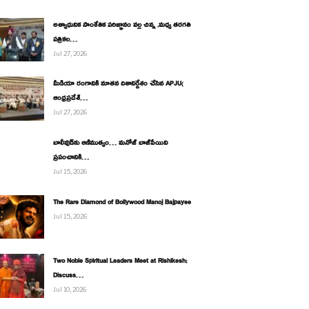
అత్యాధునిక సాంకేతిక పరిజ్ఞానం వల్ల చిన్న ,మధ్య తరగతి
పత్రికల…
Jul 27, 2026
మీడియా రంగానికి నూతన దిశానిర్దేశం చేసిన APJU(
ఆంధ్రప్రదేశ్…
Jul 27, 2026
బాలీవుడ్‌కు ఆణిముత్యం… మనోజ్ బాజ్‌పేయిని
ప్రపంచానికి…
Jul 15, 2026
The Rare Diamond of Bollywood Manoj Bajpayee
Jul 15, 2026
Two Noble Spiritual Leaders Meet at Rishikesh;
Discuss…
Jul 10, 2026