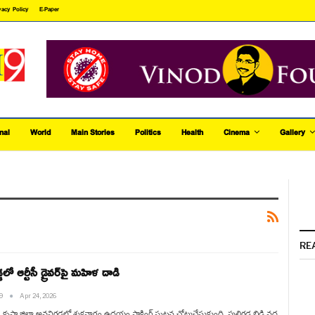
vacy Policy
E-Paper
nal
World
Main Stories
Politics
Health
Cinema
Gallery
RE
లో ఆర్టీసీ డ్రైవర్‌పై మహిళ దాడి
h9
Apr 24, 2026
కృష్ణా జిల్లా అవనిగడ్డలో శుక్రవారం ఉదయం షాకింగ్ ఘటన చోటుచేసుకుంది. పులిగడ్డ బ్రిడ్జి వద్ద