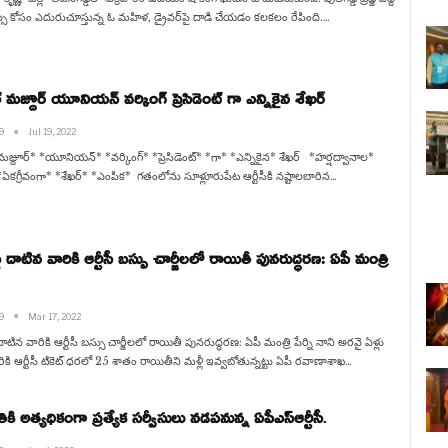
స్సు కోసం ఎదురుచూస్తున్న ఓ మహిళ, డ్రైవర్‌పై దాడి చేయడం కలకలం రేపింది.…
మజ్దూర్ యూనియన్ వర్కింగ్ ప్రెసిడెంట్ గా ఎన్నికైన శేఖర్
h9
Jul 19, 2022
జ్దూర్* *యూనియన్* *వర్కింగ్* *ప్రెసిడెంట్* *గా* *ఎన్నికైన* శేఖర్ *హర్షద్వానాల*
కగ్రీవంగా* *శేఖర్* *ఎంపిక* గతంలోను సూళ్లూరుపేట ఆర్టీసీకి నష్టాలబారిన…
ు దాటిన వారికి ఆర్టీసీ బస్సు చార్జీలలో రాయితీ పునరుద్ధరణ: ఏపీ మంత్రి
h9
Mar 17, 2022
ాటిన వారికి ఆర్టీసీ బస్సు చార్జీలలో రాయితీ పునరుద్ధరణ: ఏపీ మంత్రి పేర్ని నాని అరవై ఏళ్లు
ికి ఆర్టీసీ టికెట్ ధరలో 25 శాతం రాయితీని మళ్లీ ఇవ్వబోతున్నట్టు ఏపీ రవాణాశాఖ…
తికి అత్యధికంగా ప్రత్యేక సర్వీసులు నడపనున్న ఏపీఎస్ఆర్టీసీ.