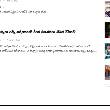
h9
Jan 4, 2022
అమరావతి :
ి పండుగ వస్తుంది అంటేనే ప్రతి ఒక్కరు తమ…
స్సులు తిప్పే విషయంలో కీలక సూచనలు చేసిన కేసీఆర్!
h9
Aug 24, 2020
నే ఉన్నతాధికారుల చర్చలు నష్టం రాకుండా ఒప్పందాలు చేసుకోండి ఆర్టీసీ అధికారులతో
న్ లాక్ సీజన్ లో భాగంగా, ఏ రాష్ట్రాల మధ్య కూడా ప్రయాణికులకు ఆటంకాలు కల్పించవద్దని,…
P