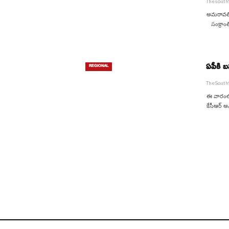
Thesout
సంక్రాంత
ఏపీకి బ
REGIONAL
TheSout
ఈ వారంలో
కేసీఆర్ అ