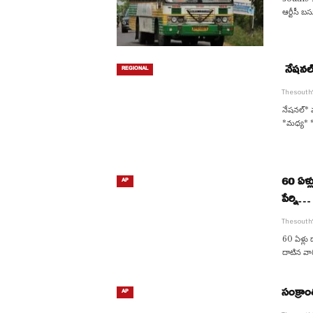
ఆర్టీసీ బ
నేషనల్ 
REGIONAL
Thesout
నేషనల్* మ
*మధ్య* *ఏ
60 ఏళ్ల
AP
పేర్ని…
Thesout
60 ఏళ్లు ద
దాటిన వార
సంక్రాం
AP