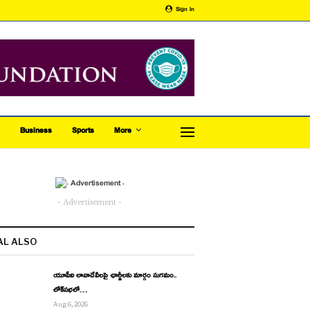
Sign In
Business
Sports
More
- Advertisement -
AL ALSO
యూపీఐ లావాదేవీలపై ఛార్జీలకు మార్గం సుగమం..
లోక్‌సభలో…
Aug 6, 2026