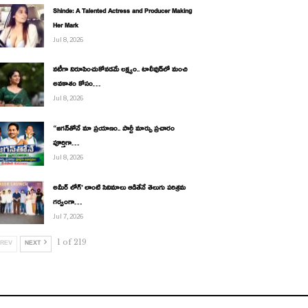
Shinde: A Talented Actress and Producer Making
Her Mark
Jul 8, 2026
నటీగా నిరూపించుకోవడమే లక్ష్యం.. టాలీవుడ్‌లో మంచి
అవకాశం కోసం…
Jul 8, 2026
“జగన్‌తోనే మా ప్రయాణం.. పార్టీ మార్పు ప్రచారం
పూర్తిగా…
Jul 8, 2026
అమీర్ లోగ్’ లాంటి సినిమాలు ఆడితేనే తెలుగు పరిశ్రమ
గర్వంగా…
Jul 7, 2026
1 of 219
REV
NEXT