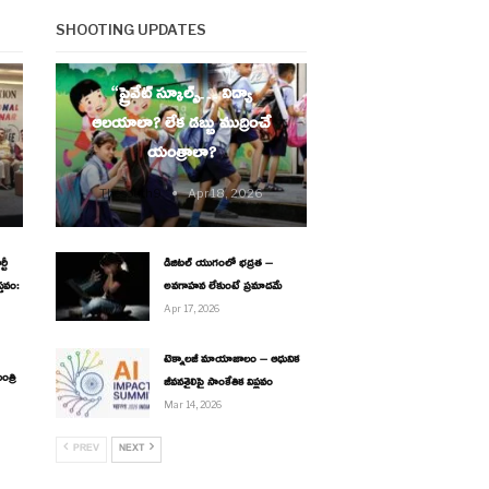
SHOOTING UPDATES
EDUCATION
“ప్రైవేట్ స్కూల్స్… విద్యా
ఆలయాలా? లేక డబ్బు ముద్రించే
యంత్రాలా?
Thesouth9
Apr 18, 2026
టీ
డిజిటల్ యుగంలో భద్రత –
్తవం:
అవగాహన లేకుంటే ప్రమాదమే
Apr 17, 2026
టెక్నాలజీ మాయాజాలం – ఆధునిక
ంత్రి
జీవనశైలిపై సాంకేతిక విప్లవం
Mar 14, 2026
PREV
NEXT