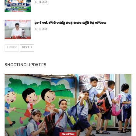
Jul 8, 2026
ప్రకాశ్ రాజ్, జోసెఫ్ రావణ్‌పై మంత్రి కందుల దుర్గేష్ తీవ్ర ఆరోపణలు
Jul 4, 2026
PREV
NEXT
SHOOTING UPDATES
EDUCATION