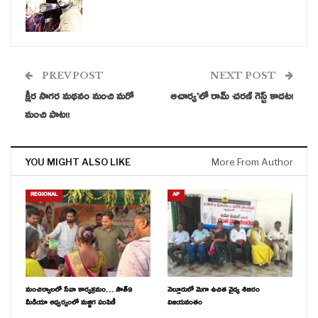
తుపాను వంటి విపత్తుల సమయంలో ఇంత త్వరగా గతంలో ఏ ప్రభుత్వం
స్పందించలేదు
PREV POST
NEXT POST
ఈ స్థాయి వేగంగా ఎన్నడూ అంచనాలు వేసి నివేదిక ఇవ్వలేదు
క్షీర సాగర మథనం నుంచి మరో
ఆచార్య’లో రామ్ చరణ్ గెస్ట్ కాదట!
మంచి పాట!!
కార్పొరేట్ స్థాయికి తగ్గని విధంగా సకల సదుపాయాలతో ప్రభుత్వ బడులు,
ఆస్పత్రులు
YOU MIGHT ALSO LIKE
More From Author
సీఎం వైఎస్ జగన్ మోహన్ రెడ్డి నాయకత్వంలోని రాష్ట్ర ప్రభుత్వం హయాంలో
వేగంగా గ్రామాల అభివృద్ధి
REGIONAL
AP
కరోనా సమయంలో కష్టాలొచ్చినా అధిగమించాం, కాస్త ఆలస్యమైనా 90శాతం
పనులు పూర్తి చేశాం
పేదలందరికీ పాఠశాల, ఆస్పత్రుల విషయంలో కార్పొరేట్ స్థాయి మౌలిక
మంచిర్యాలలో సేవా కార్యక్రమం… సౌత్9
నెల్లూరులో మెగా ఉచిత వైద్య శిబిరం
సదుపాయాలు
మీడియా ఆధ్వర్యంలో మజ్జిగ పంపిణీ
విజయవంతం