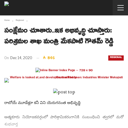
Home
Regional
సంక్షేమం చూశారు..ఇక అభివృద్ధి చూస్తారు:
పరిశ్రమల శాఖ మంత్రి మేకపాటి గౌతమ్ రెడ్డి
REGIONAL
On
Dec 14, 2020
846
రాబోయే మూడేళ్లూ కనీ విని యెరుగనంత అభివృద్ధి
ఆత్మకూరు నియోజకవర్గంలో పారిశ్రామికరంగానికి సంబంధించి త్వరలో మరో
శుభవార్త