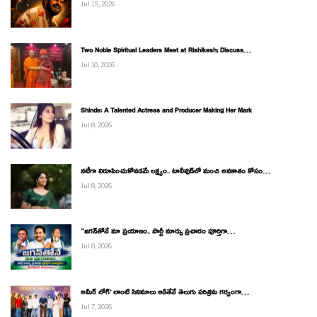
Jul 15, 2026
ఇంకా పెండింగ్ లో ఉన్న కొన్ని పనులను వేగంగా పూర్తి చేయాలని అధికారులకు
ఆదేశం
Two Noble Spiritual Leaders Meet at Rishikesh; Discuss…
Jul 10, 2026
నిర్మితమవుతున్న సమావేశమందిరం సహా మొత్తం మున్సిపల్ కార్యాలయ
భవనాన్ని నలుమూలలా పరిశీలన
Shinde: A Talented Actress and Producer Making Her Mark
Jul 8, 2026
ఆర్ అండ్ బీ భవనాన్ని పరిశీలించిన మంత్రి మేకపాటి
వచ్చే ఆరు నెలలో పూర్తికి కృషి చేస్తామని హామీ
నటీగా నిరూపించుకోవడమే లక్ష్యం.. టాలీవుడ్‌లో మంచి అవకాశం కోసం…
Jul 8, 2026
రూ. 40 కోట్లు పైన వెచ్చించి వర్షపు నీరు నిలవని విధంగా డ్రైనేజీ వ్యవస్థ
నిర్మాణం, తోటలు, పార్కుల అభివృద్ధిపై దృష్టి
“జగన్‌తోనే మా ప్రయాణం.. పార్టీ మార్పు ప్రచారం పూర్తిగా…
Jul 8, 2026
మొదటి దశలో రూ.20కోట్లతో పనులు వేగంగా పూర్తి చేస్తాం
అమీర్ లోగ్’ లాంటి సినిమాలు ఆడితేనే తెలుగు పరిశ్రమ గర్వంగా…
నియోజకవర్గంలో మంత్రి రాకతో సన్మానాలతో ముంచెత్తిన ఆత్మకూరు
Jul 7, 2026
నియోజకవర్గ నాయకులు