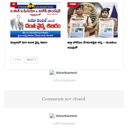
AP
CRIME
మద్దతు ధర సహా రైతుల విషయంలో సీఎం ముందు చూపు వల్లే పంజాబ్
పరిస్థితి ఏపీలో లేదు
సరికొత్త హంగులు, అత్యాధునిక సదుపాయాలతో పోర్టులు, ఎయిర్ పోర్టులు,
జాతీయ రహదారులు, పారిశ్రామిక కారిడార్లు
నెల్లూరులో మెగా ఉచిత వైద్య శిబిరం
జిల్లా పోలీసుల వేగవంతమైన చర్య – నిందితులు
అదుపులో
ఈడీబీ నిధుల ద్వారా విశాఖ, చెన్నై కారిడార్లు కూడా త్వరగా అభివృద్ధి
PREV
NEXT
ఆత్మకూరు నియోజకవర్గంలో పారిశ్రామిక, ఎమ్ఎస్ఎమ్ఈలకు సంబంధించి
- Advertisement -
మరింత అభివృద్ధి
అంగన్ వాడీ పాఠశాలలో నియామకమైన మహిళలకు ఆర్డీవో కార్యాలయంలో
Comments are closed.
నియామక పత్రాలు అందజేసిన మంత్రి గౌతమ్ రెడ్డి
ప్రజా విజ్ఞప్తుల స్వీకరణ
- Advertisement -