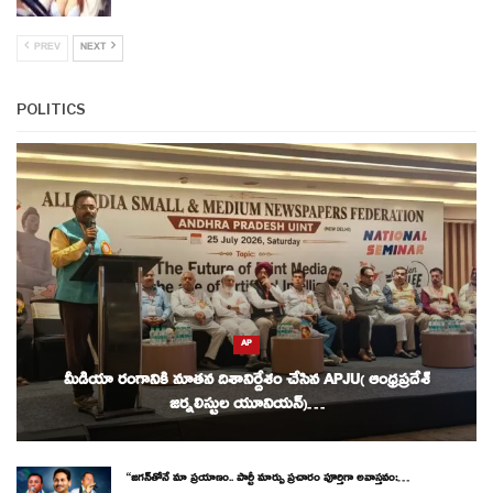
PREV
NEXT
POLITICS
AP
మీడియా రంగానికి నూతన దిశానిర్దేశం చేసిన APJU( ఆంధ్రప్రదేశ్
జర్నలిస్టుల యూనియన్)…
“జగన్‌తోనే మా ప్రయాణం.. పార్టీ మార్పు ప్రచారం పూర్తిగా అవాస్తవం:…