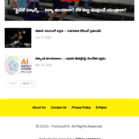
“ప్రైవేట్ స్కూల్స్… విద్యా ఆలయాలా? లేక డబ్బు ముద్రించే యంత్రాలా?
డిజిటల్ యుగంలో భద్రత – అవగాహన లేకుంటే ప్రమాదమే
Apr 17, 2026
టెక్నాలజీ మాయాజాలం – ఆధునిక జీవనశైలిపై సాంకేతిక విప్లవం
Mar 14, 2026
PREV
NEXT
About Us
Contact Us
Privacy Policy
E-Paper
© 2020 - TheSouth9. All Rights Reserved.