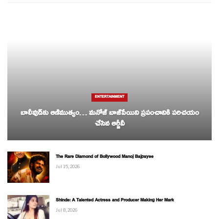
ENTERTAINMENT
బాలీవుడ్‌కు ఆణిముత్యం… మనోజ్ బాజ్‌పేయిని ప్రపంచానికి పరిచయం
చేసిన ఆర్జీవీ
The Rare Diamond of Bollywood Manoj Bajpayee
Jul 15, 2026
Shinde: A Talented Actress and Producer Making Her Mark
Jul 8, 2026