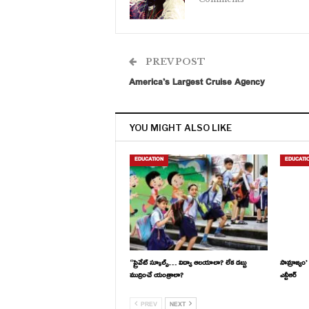
PREV POST
America’s Largest Cruise Agency
YOU MIGHT ALSO LIKE
EDUCATION
EDUCATI
“ప్రైవేట్ స్కూల్స్… విద్యా ఆలయాలా? లేక డబ్బు
సామ్రాజ్యం
ముద్రించే యంత్రాలా?
ఎన్టీఆర్
PREV
NEXT