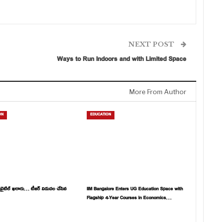
NEXT POST
Ways to Run Indoors and with Limited Space
More From Author
ON
EDUCATION
’ టైటిల్ ఖరారు… టీజర్ విడుదల చేసిన
IIM Bangalore Enters UG Education Space with
Flagship 4-Year Courses in Economics…