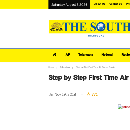
About Us
Contact Us
Pri
Saturday, August 8, 2026
AP
Telangana
National
Regio
Home
Education
Step by Step First Time Air Travel Guide
Step by Step First Time Air
On
Nov 19, 2018
771