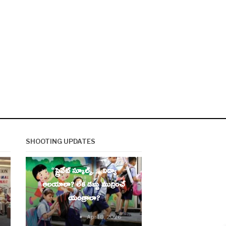
SHOOTING UPDATES
EDUCATION
“ప్రైవేట్ స్కూల్స్… విద్యా
ఆలయాలా? లేక డబ్బు ముద్రించే
యంత్రాలా?
Thesouth9
Apr 18, 2026