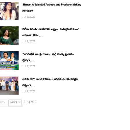
Shinde: A Talented Actress and Producer Making
Her Mark
Jul 8, 2026
నటీగా నిరూపించుకోవడమే లక్ష్యం.. టాలీవుడ్‌లో మంచి
అవకాశం కోసం…
Jul 8, 2026
“జగన్‌తోనే మా ప్రయాణం.. పార్టీ మార్పు ప్రచారం
పూర్తిగా…
Jul 8, 2026
అమీర్ లోగ్’ లాంటి సినిమాలు ఆడితేనే తెలుగు పరిశ్రమ
గర్వంగా…
Jul 7, 2026
1 of 219
REV
NEXT