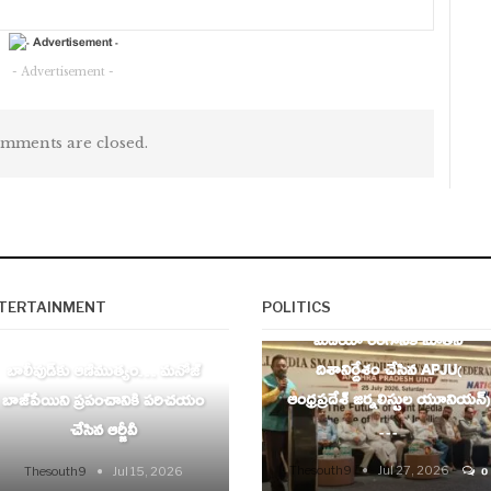
- Advertisement -
mments are closed.
AP
TERTAINMENT
POLITICS
ENTERTAINMENT
మీడియా రంగానికి నూతన
దిశానిర్దేశం చేసిన APJU(
బాలీవుడ్‌కు ఆణిముత్యం… మనోజ్
ఆంధ్రప్రదేశ్ జర్నలిస్టుల యూనియన్)
బాజ్‌పేయిని ప్రపంచానికి పరిచయం
…
చేసిన ఆర్జీవీ
Thesouth9
Jul 27, 2026
Thesouth9
Jul 15, 2026
0