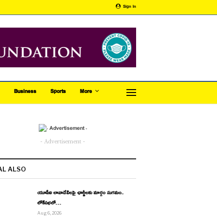
Sign In
Business
Sports
More
- Advertisement -
AL ALSO
యూపీఐ లావాదేవీలపై ఛార్జీలకు మార్గం సుగమం..
లోక్‌సభలో…
Aug 6, 2026