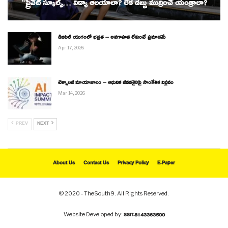
“ప్రైవేట్ స్కూల్స్… విద్యా ఆలయాలా? లేక డబ్బు ముద్రించే యంత్రాలా?
డిజిటల్ యుగంలో భద్రత – అవగాహన లేకుంటే ప్రమాదమే
Apr 17, 2026
టెక్నాలజీ మాయాజాలం – ఆధునిక జీవనశైలిపై సాంకేతిక విప్లవం
Mar 14, 2026
PREV
NEXT
About Us
Contact Us
Privacy Policy
E-Paper
© 2020 - TheSouth9. All Rights Reserved.
Website Developed by:
SSIT-8143363500