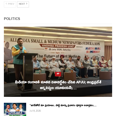
PREV
NEXT
POLITICS
AP
మీడియా రంగానికి నూతన దిశానిర్దేశం చేసిన APJU( ఆంధ్రప్రదేశ్
జర్నలిస్టుల యూనియన్)…
“జగన్‌తోనే మా ప్రయాణం.. పార్టీ మార్పు ప్రచారం పూర్తిగా అవాస్తవం:…
Jul 8, 2026