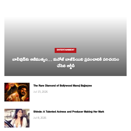
ENTERTAINMENT
బాలీవుడ్‌కు ఆణిముత్యం… మనోజ్ బాజ్‌పేయిని ప్రపంచానికి పరిచయం
చేసిన ఆర్జీవీ
The Rare Diamond of Bollywood Manoj Bajpayee
Jul 15, 2026
Shinde: A Talented Actress and Producer Making Her Mark
Jul 8, 2026