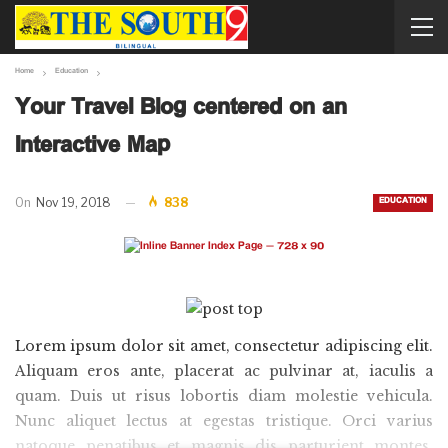
Home
Education
Your Travel Blog centered on an
Interactive Map
EDUCATION
On
Nov 19, 2018
838
Lorem ipsum dolor sit amet, consectetur adipiscing elit.
Aliquam eros ante, placerat ac pulvinar at, iaculis a
quam. Duis ut risus lobortis diam molestie vehicula.
Nunc aliquet lectus at egestas tristique. Orci varius
natoque penatibus et magnis dis parturient montes,