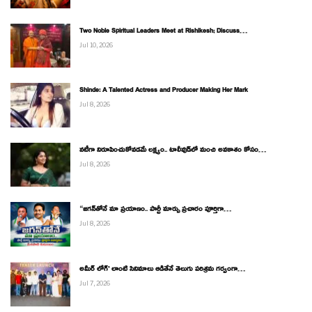
Two Noble Spiritual Leaders Meet at Rishikesh; Discuss…
Jul 10, 2026
Shinde: A Talented Actress and Producer Making Her Mark
Jul 8, 2026
నటీగా నిరూపించుకోవడమే లక్ష్యం.. టాలీవుడ్‌లో మంచి అవకాశం కోసం…
Jul 8, 2026
“జగన్‌తోనే మా ప్రయాణం.. పార్టీ మార్పు ప్రచారం పూర్తిగా…
Jul 8, 2026
అమీర్ లోగ్’ లాంటి సినిమాలు ఆడితేనే తెలుగు పరిశ్రమ గర్వంగా…
Jul 7, 2026