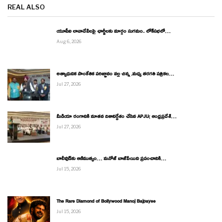
REAL ALSO
యూపీఐ లావాదేవీలపై ఛార్జీలకు మార్గం సుగమం.. లోక్‌సభలో…
Aug 6, 2026
అత్యాధునిక సాంకేతిక పరిజ్ఞానం వల్ల చిన్న ,మధ్య తరగతి పత్రికల…
Jul 27, 2026
మీడియా రంగానికి నూతన దిశానిర్దేశం చేసిన APJU( ఆంధ్రప్రదేశ్…
Jul 27, 2026
బాలీవుడ్‌కు ఆణిముత్యం… మనోజ్ బాజ్‌పేయిని ప్రపంచానికి…
Jul 15, 2026
The Rare Diamond of Bollywood Manoj Bajpayee
Jul 15, 2026