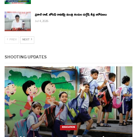
ప్రకాశ్ రాజ్, జోసెఫ్ రావణ్‌పై మంత్రి కందుల దుర్గేష్ తీవ్ర ఆరోపణలు
Jul 4, 2026
PREV
NEXT
SHOOTING UPDATES
EDUCATION